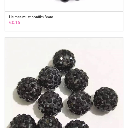
Helmes must oonüks 8mm
ADD TO CART
€
0.15