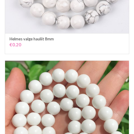
Helmes valge hauliit 8mm
ADD TO CART
€
0.20