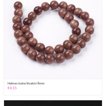
Helmes kulne liivakivi 8mm
ADD TO CART
€
0.15