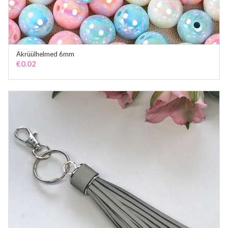
Akrüülhelmed 6mm
ADD TO CART
€
0.02