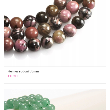
Helmes rodoniit 8mm
ADD TO CART
€
0.20