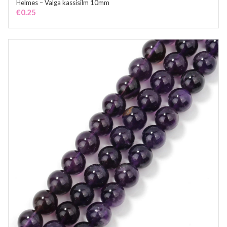
Helmes – Valga kassisilm 10mm
ADD TO CART
€
0.25