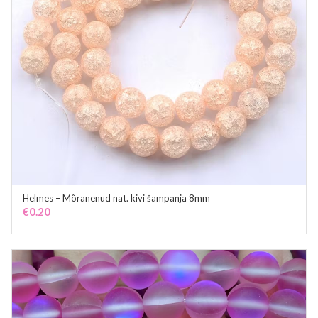
Helmes – Mõranenud nat. kivi šampanja 8mm
ADD TO CART
€
0.20