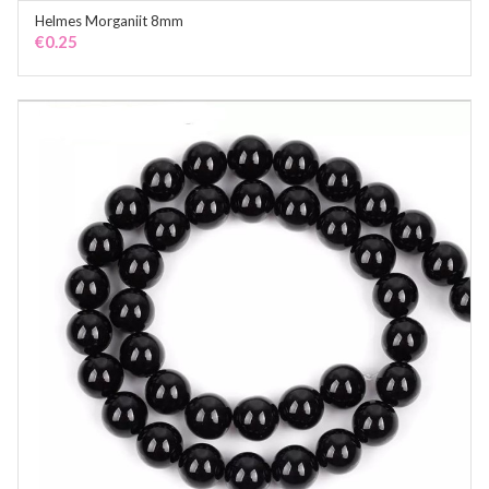
Helmes Morganiit 8mm
ADD TO CART
€
0.25