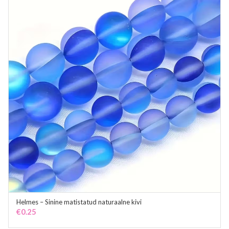
Helmes – Sinine matistatud naturaalne kivi
ADD TO CART
€
0.25