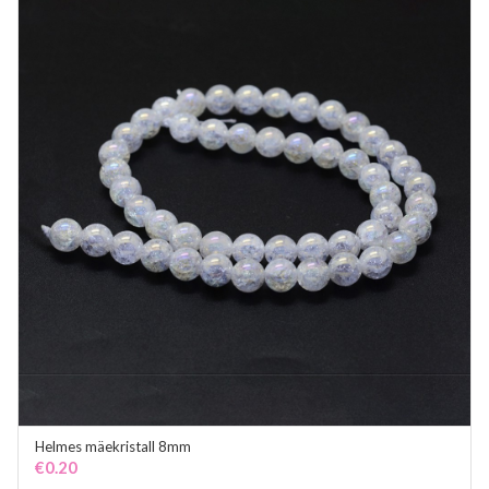
Helmes mäekristall 8mm
ADD TO CART
€
0.20