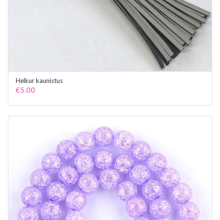
Helkur kaunistus
ADD TO CART
€
5.00