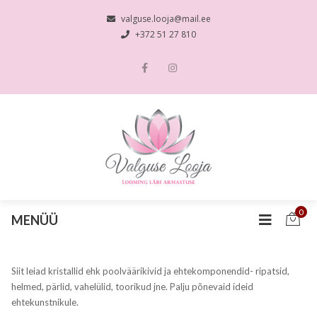
valguse.looja@mail.ee
+372 51 27 810
0
MENÜÜ
Siit leiad kristallid ehk poolväärikivid ja ehtekomponendid- ripatsid,
helmed, pärlid, vahelülid, toorikud jne. Palju põnevaid ideid
ehtekunstnikule.