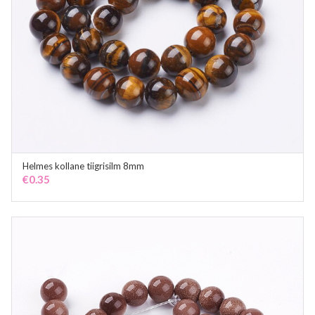
Helmes kollane tiigrisilm 8mm
ADD TO CART
€
0.35