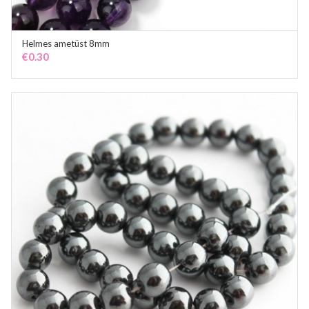
Helmes ametüst 8mm
ADD TO CART
€
0.30