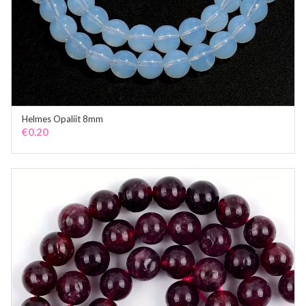
Helmes Opaliit 8mm
ADD TO CART
€
0.20