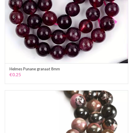
Helmes Punane granaat 8mm
ADD TO CART
€
0.25