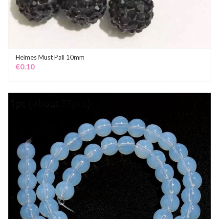
Helmes Must Pall 10mm
ADD TO CART
€
0.10