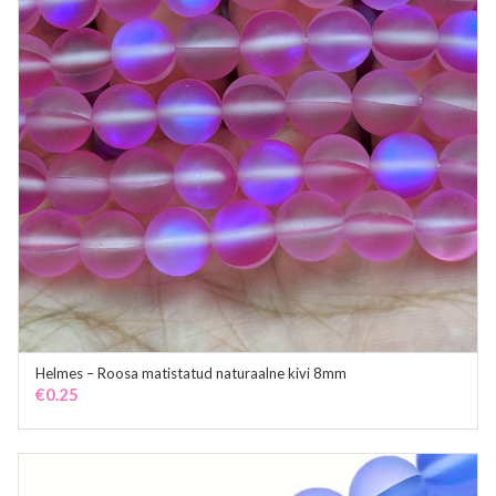
Helmes – Roosa matistatud naturaalne kivi 8mm
ADD TO CART
€
0.25