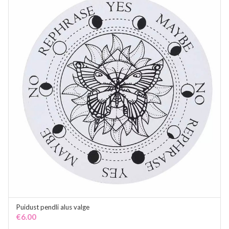
Puidust pendli alus valge
ADD TO CART
€
6.00