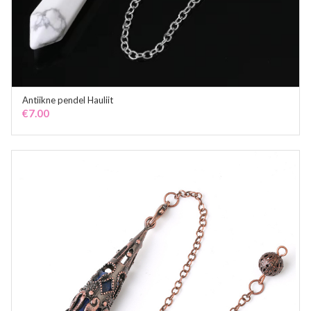
Antiikne pendel Hauliit
ADD TO CART
€
7.00