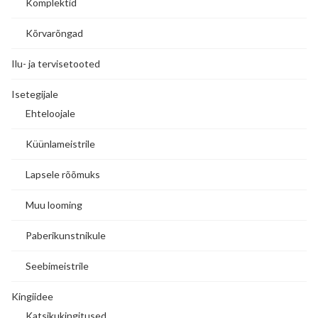
Komplektid
Kõrvarõngad
Ilu- ja tervisetooted
Isetegijale
Ehteloojale
Küünlameistrile
Lapsele rõõmuks
Muu looming
Paberikunstnikule
Seebimeistrile
Kingiidee
Katsikukingitused