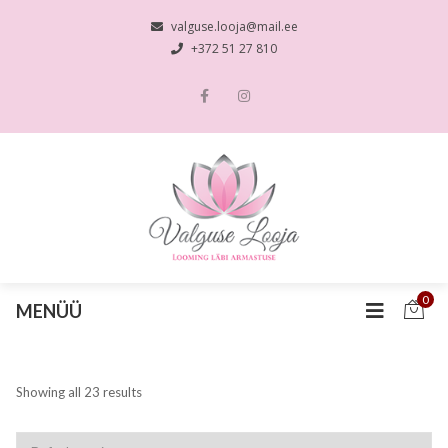
valguse.looja@mail.ee
+372 51 27 810
0
MENÜÜ
Showing all 23 results