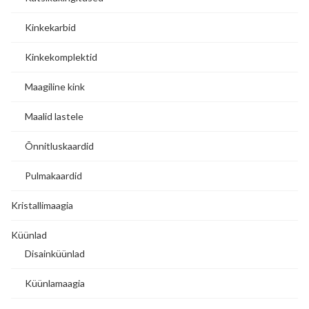
Kinkekarbid
Kinkekomplektid
Maagiline kink
Maalid lastele
Õnnitluskaardid
Pulmakaardid
Kristallimaagia
Küünlad
Disainküünlad
Küünlamaagia