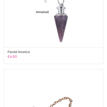
Pendel Ametüst
ADD TO CART
€
6.80