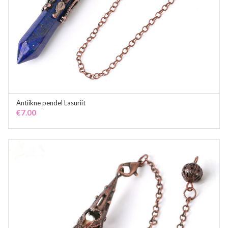
Antiikne pendel Lasuriit
ADD TO CART
€
7.00