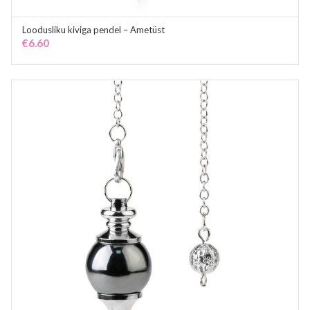
Loodusliku kiviga pendel – Ametüst
ADD TO CART
€
6.60