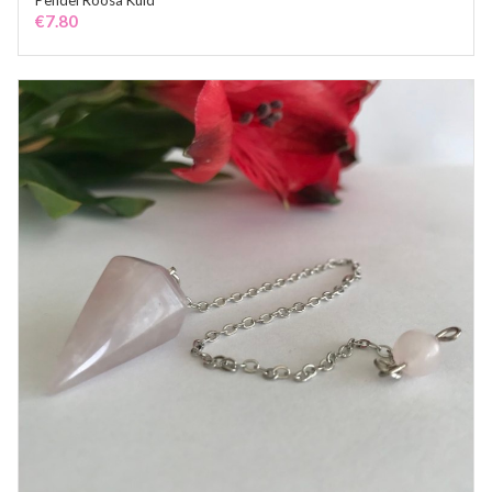
Pendel Roosa Kuld
ADD TO CART
€
7.80