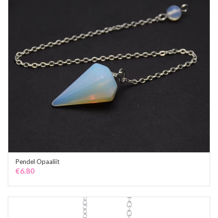
Pendel Opaaliit
OUT OF STOCK
€
6.80