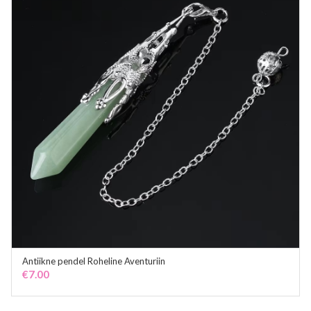
Antiikne pendel Roheline Aventuriin
ADD TO CART
€
7.00