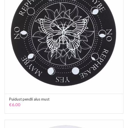
Puidust pendli alus must
ADD TO CART
€
6.00