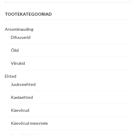
TOOTEKATEGOORIAD
Aroominauding
Difuuserid
Õlid
Viirukid
Ehted
Juukseehted
Kaelaehted
Käevõrud
Käevõrud meestele