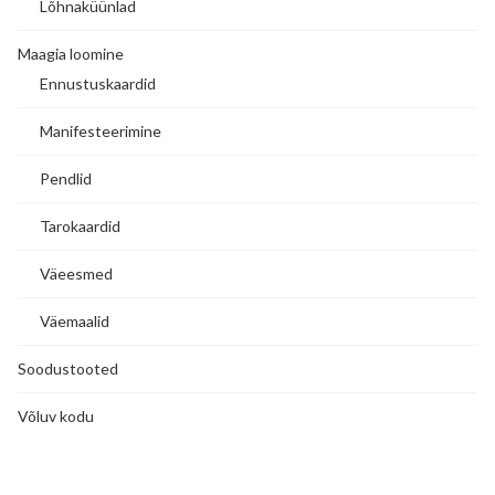
Lõhnaküünlad
Maagia loomine
Ennustuskaardid
Manifesteerimine
Pendlid
Tarokaardid
Väeesmed
Väemaalid
Soodustooted
Võluv kodu