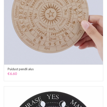
Puidust pendli alus
ADD TO CART
€
6.60