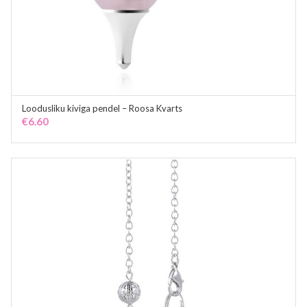
Loodusliku kiviga pendel – Roosa Kvarts
ADD TO CART
€
6.60