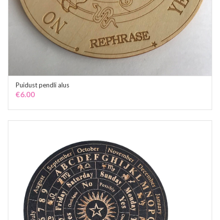
Puidust pendli alus
ADD TO CART
€
6.00