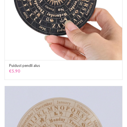
Puidust pendli alus
ADD TO CART
€
5.90