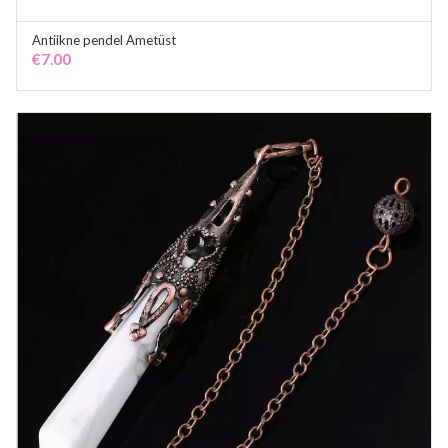
Antiikne pendel Ametüst
ADD TO CART
€
7.00