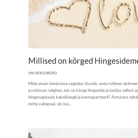
Millised on kõrged Hingesidem
UNCATEGORIZED
Mida enam inimkonna sagedus tõuseb, seda rohkem aktiveeru
postituses selgitan, mis on kõrge hingeside ja kuidas sellest 
hingesugulasel, kaksikleegil ja karmapartneril? Armastus taha
mitte vahepeal, siis kui...