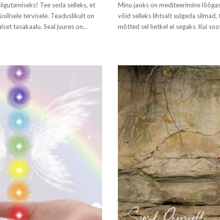
iigutamiseks! Tee seda selleks, et
Minu jaoks on mediteerimine lõõgast
silisele tervisele. Teaduslikult on
võid selleks lihtsalt sulgeda silmad,
et tasakaalu. Seal juures on...
mõtted sel hetkel ei segaks. Kui soo