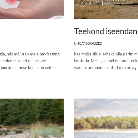
Teekond iseendan
UNCATEGORIZED
ia, mis mõjutab meie tervist ning
Kes meist siis ei tahaks olla parim 
 me oleme. Need on silmale
kaotada. Meil igal ühel on oma teeko
juurde.Inimese kehas on seitse
vaimne ärkamine seotud olukorraga