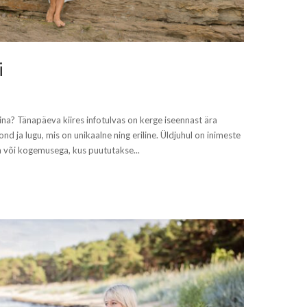
i
mina? Tänapäeva kiires infotulvas on kerge iseennast ära
nd ja lugu, mis on unikaalne ning eriline. Üldjuhul on inimeste
 või kogemusega, kus puututakse...