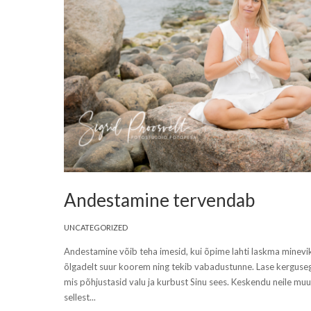
Andestamine tervendab
UNCATEGORIZED
Andestamine võib teha imesid, kui õpime lahti laskma minevi
õlgadelt suur koorem ning tekib vabadustunne. Lase kergusega
mis põhjustasid valu ja kurbust Sinu sees. Keskendu neile muu
sellest...