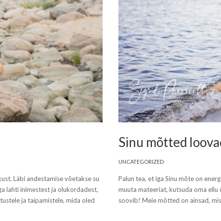
Sinu mõtted loova
UNCATEGORIZED
kust. Läbi andestamise võetakse su
Palun tea, et iga Sinu mõte on ener
 lahti inimestest ja olukordadest,
muuta mateeriat, kutsuda oma ellu õ
tustele ja taipamistele, mida oled
soovib! Meie mõtted on ainsad, mis 