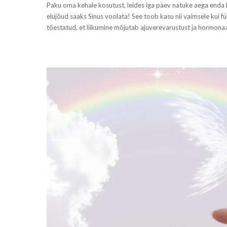
Paku oma kehale kosutust, leides iga päev natuke aega enda l
elujõud saaks Sinus voolata! See toob kasu nii vaimsele kui füü
tõestatud, et liikumine mõjutab ajuverevarustust ja hormonaals