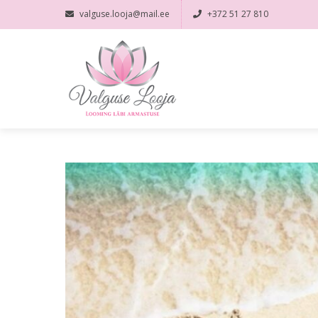
valguse.looja@mail.ee
+372 51 27 810