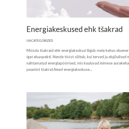
Energiakeskused ehk tšakrad
UNCATEGORIZED
Mööda tšakraid ehk energiakeskusi liigub meie kehas eluenerg
igat eluaspekti. Nende tööst sõltub, kui terved ja elujõulised
nähtamatud energiapöörised, mis kuuluvad inimese aurakeha 
peamist tšakrat.Need energiakeskuse...