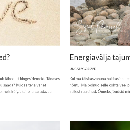
ed?
Energiavälja taju
UNCATEGORIZED
b lähedasi hingesidemeid. Tänases
Kui ma täiskasvanuna hakkasin uuest
aru saada? Kuidas teha vahet
nõutu. Ma polnud selle kohta veel pi
b meis kõigis tähena särada. Ja
sellest rääkinud. Õnneks jõudsid mi