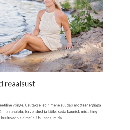
d reaalsust
geetiline võnge. Usutakse, et inimene suudab mõtteenergiaga
nne, rahulolu, tervendust ja kõike seda kaunist, mida hing
kuuluvad vaid meile. Usu seda, mida...