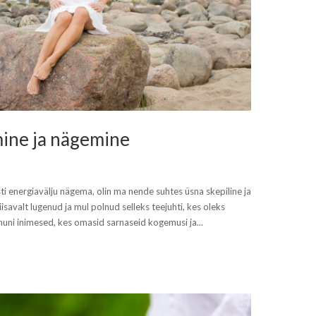
mine ja nägemine
i energiavälju nägema, olin ma nende suhtes üsna skepiline ja
isavalt lugenud ja mul polnud selleks teejuhti, kes oleks
nuni inimesed, kes omasid sarnaseid kogemusi ja...