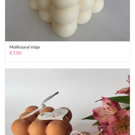
Mulliküünal Valge
ADD TO CART
€
7.00