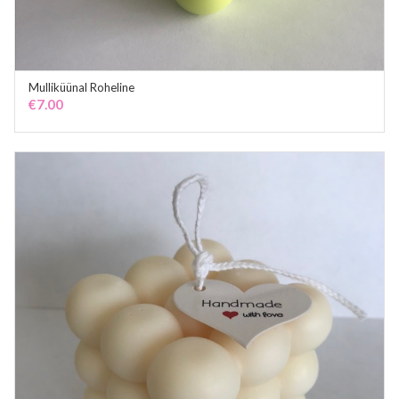
Mulliküünal Roheline
ADD TO CART
€
7.00