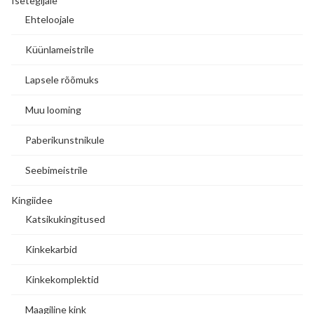
Isetegijale
Ehteloojale
Küünlameistrile
Lapsele rõõmuks
Muu looming
Paberikunstnikule
Seebimeistrile
Kingiidee
Katsikukingitused
Kinkekarbid
Kinkekomplektid
Maagiline kink