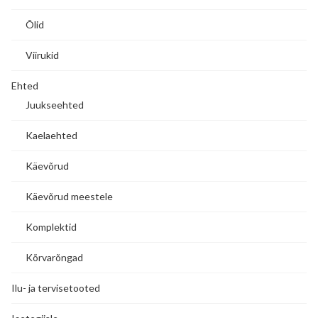
Õlid
Viirukid
Ehted
Juukseehted
Kaelaehted
Käevõrud
Käevõrud meestele
Komplektid
Kõrvarõngad
Ilu- ja tervisetooted