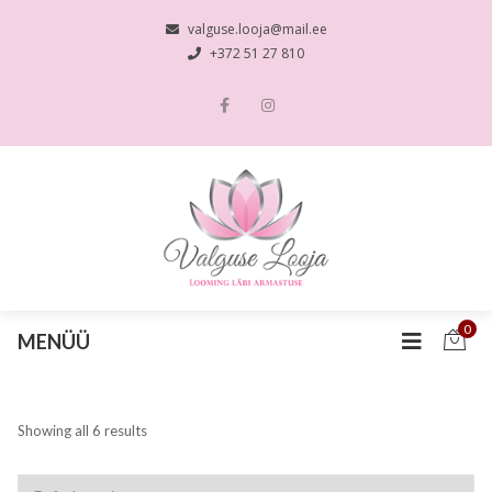
valguse.looja@mail.ee
+372 51 27 810
0
MENÜÜ
Showing all 6 results