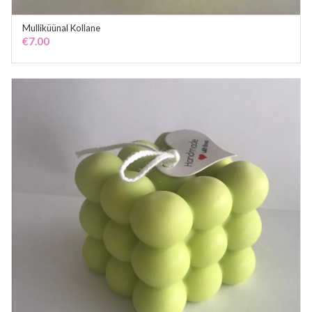
Mulliküünal Kollane
ADD TO CART
€
7.00