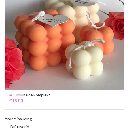
Mulliküünalde Komplekt
ADD TO CART
€
18.00
Aroominauding
Difuuserid