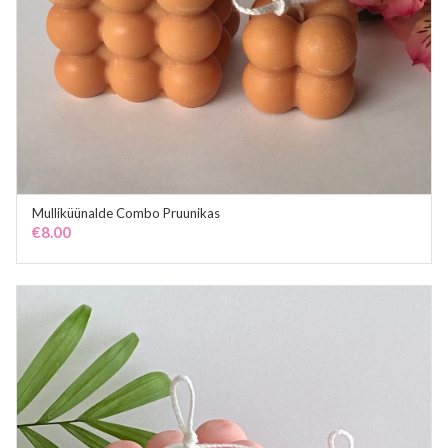
Mulliküünalde Combo Pruunikas
ADD TO CART
€
8.00