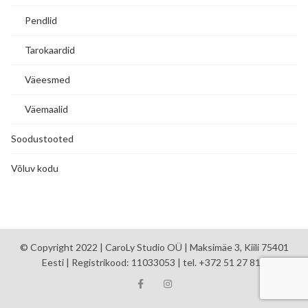
Pendlid
Tarokaardid
Väeesmed
Väemaalid
Soodustooted
Võluv kodu
© Copyright 2022 | CaroLy Studio OÜ | Maksimäe 3, Kiili 75401
Eesti | Registrikood: 11033053 | tel. +372 51 27 810