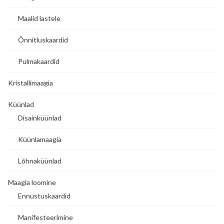
Maalid lastele
Õnnitluskaardid
Pulmakaardid
Kristallimaagia
Küünlad
Disainküünlad
Küünlamaagia
Lõhnaküünlad
Maagia loomine
Ennustuskaardid
Manifesteerimine