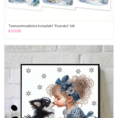
Teemantmaalimise komplekt “Koerake” 6tk
ADD TO CART
€
10.00