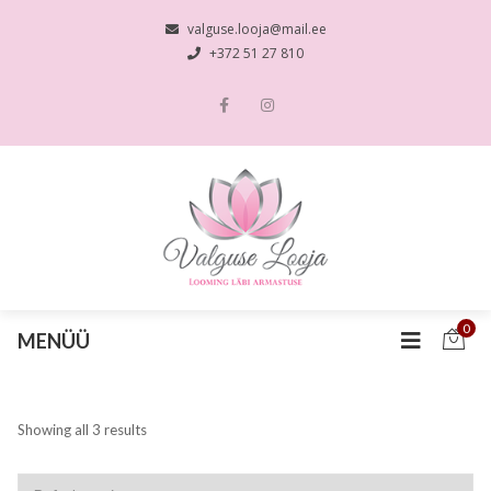
valguse.looja@mail.ee
+372 51 27 810
0
MENÜÜ
Showing all 3 results