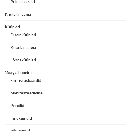
Pulmakaardid
Kristallimaagia
Küünlad
Disainküünlad
Küünlamaagia
Lõhnaküünlad
Maagia loomine
Ennustuskaardid
Manifesteerimine
Pendlid
Tarokaardid
Väeesmed