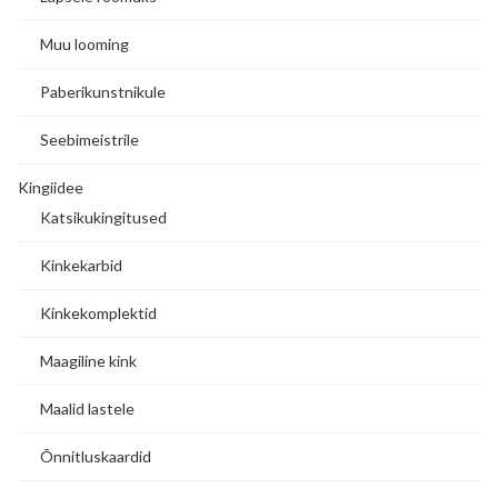
Muu looming
Paberikunstnikule
Seebimeistrile
Kingiidee
Katsikukingitused
Kinkekarbid
Kinkekomplektid
Maagiline kink
Maalid lastele
Õnnitluskaardid