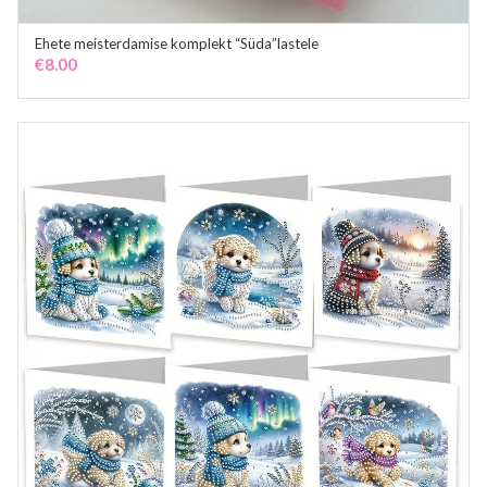
Ehete meisterdamise komplekt “Süda”lastele
ADD TO CART
€
8.00