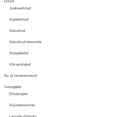
Ehted
Juukseehted
Kaelaehted
Käevõrud
Käevõrud meestele
Komplektid
Kõrvarõngad
Ilu- ja tervisetooted
Isetegijale
Ehteloojale
Küünlameistrile
Lapsele rõõmuks