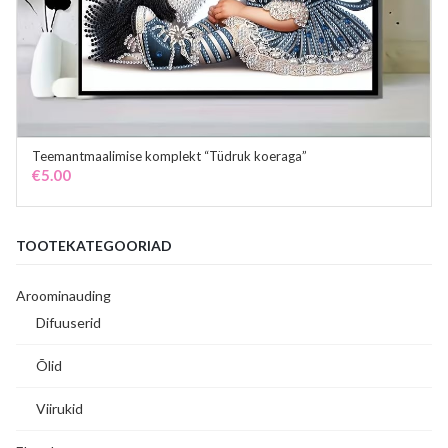
Teemantmaalimise komplekt “Tüdruk koeraga”
ADD TO CART
€
5.00
TOOTEKATEGOORIAD
Aroominauding
Difuuserid
Õlid
Viirukid