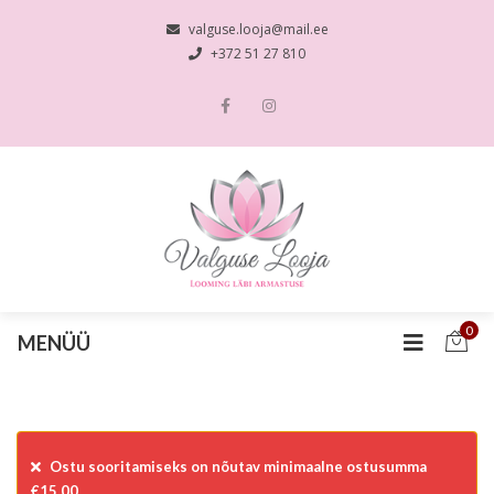
valguse.looja@mail.ee
+372 51 27 810
0
MENÜÜ
Ostu sooritamiseks on nõutav minimaalne ostusumma
€
15.00
.