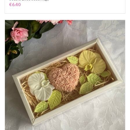
ADD TO CART
€
6.40