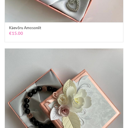
Käevõru Amosoniit
ADD TO CART
€
15.00