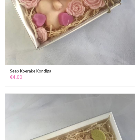
Seep Koerake Kondiga
ADD TO CART
€
4.00