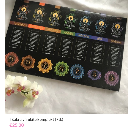
Tšakra viirukite komplekt (7tk)
ADD TO CART
€
25.00