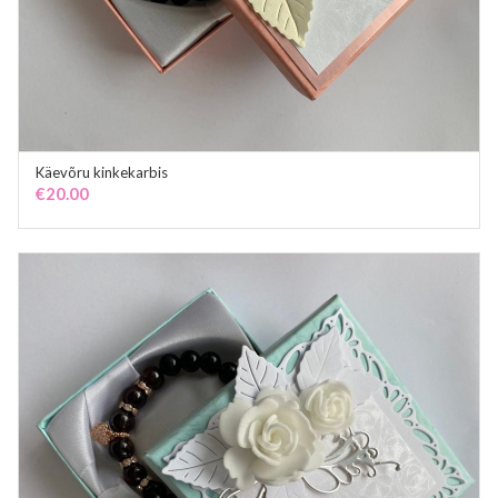
Käevõru kinkekarbis
ADD TO CART
€
20.00