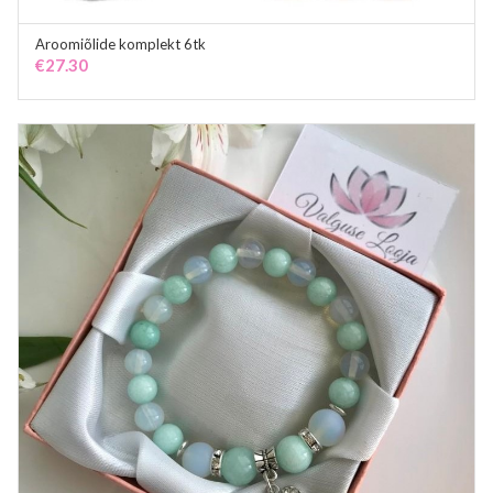
Aroomiõlide komplekt 6tk
ADD TO CART
€
27.30