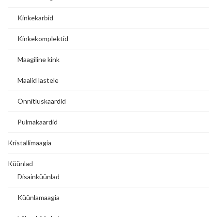
Kinkekarbid
Kinkekomplektid
Maagiline kink
Maalid lastele
Õnnitluskaardid
Pulmakaardid
Kristallimaagia
Küünlad
Disainküünlad
Küünlamaagia