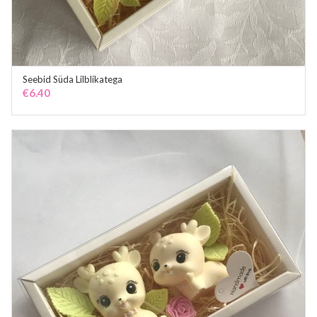
Seebid Süda Lilblikatega
ADD TO CART
€
6.40