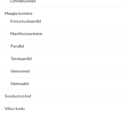
Lõhnaküünlad
Maagia loomine
Ennustuskaardid
Manifesteerimine
Pendlid
Tarokaardid
Väeesmed
Väemaalid
Soodustooted
Võluv kodu