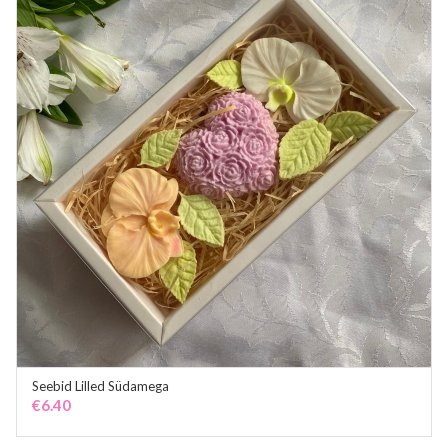
Seebid Lilled Südamega
ADD TO CART
€
6.40