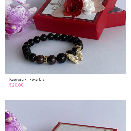
Käevõru kinkekarbis
ADD TO CART
€
20.00