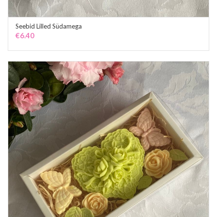
Seebid Lilled Südamega
ADD TO CART
€
6.40