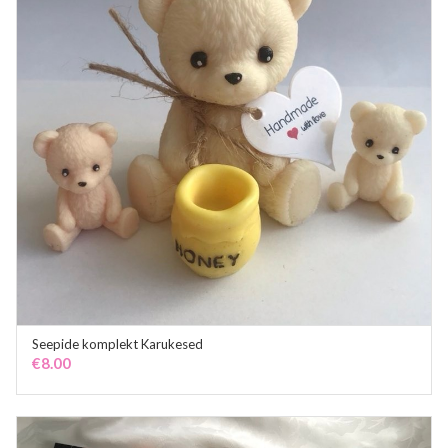
Seepide komplekt Karukesed
ADD TO CART
€
8.00