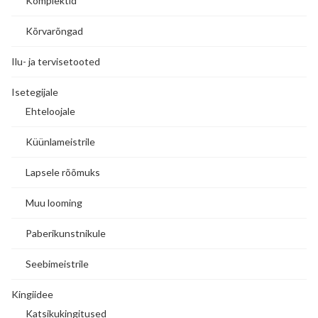
Komplektid
Kõrvarõngad
Ilu- ja tervisetooted
Isetegijale
Ehteloojale
Küünlameistrile
Lapsele rõõmuks
Muu looming
Paberikunstnikule
Seebimeistrile
Kingiidee
Katsikukingitused