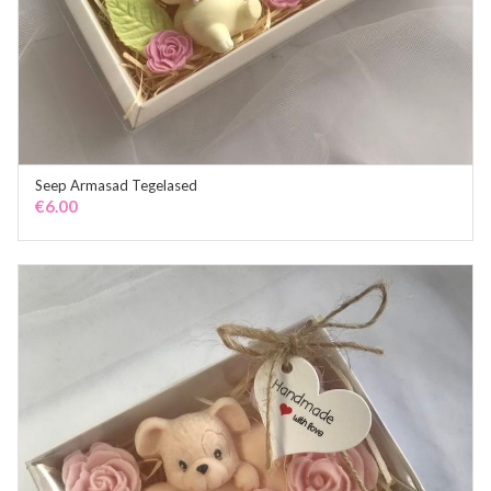
Seep Armasad Tegelased
ADD TO CART
€
6.00