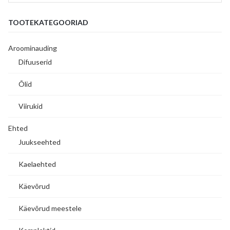
TOOTEKATEGOORIAD
Aroominauding
Difuuserid
Õlid
Viirukid
Ehted
Juukseehted
Kaelaehted
Käevõrud
Käevõrud meestele