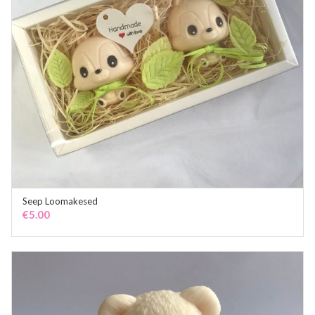
Seep Loomakesed
ADD TO CART
€
5.00