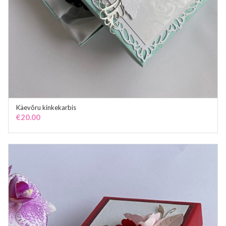
Käevõru kinkekarbis
ADD TO CART
€
20.00