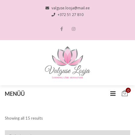
valguse.looja@mail.ee
+372 51 27 810
0
MENÜÜ
Showing all 15 results