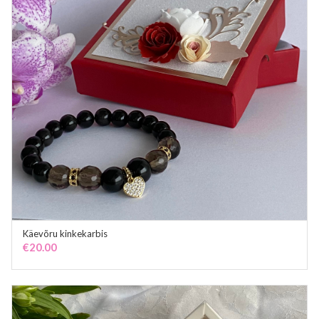
Käevõru kinkekarbis
ADD TO CART
€
20.00