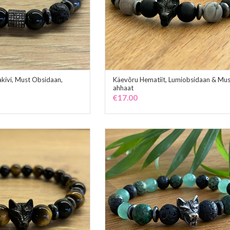
kivi, Must Obsidaan,
Käevõru Hematiit, Lumiobsidaan & Mu
ADD TO CART
ADD TO CART
ahhaat
€
17.00