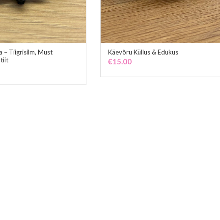
 – Tiigrisilm, Must
Käevõru Küllus & Edukus
ADD TO CART
ADD TO CART
iit
€
15.00