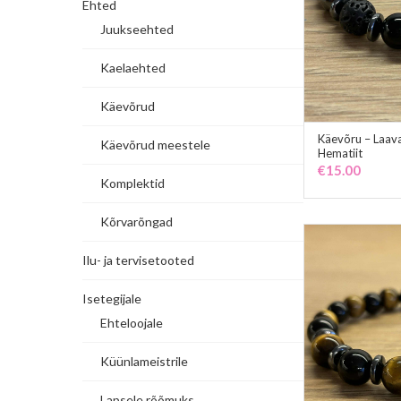
Ehted
Juukseehted
Kaelaehted
Käevõrud
Käevõru – Laava
Käevõrud meestele
Hematiit
€
15.00
Komplektid
Kõrvarõngad
Ilu- ja tervisetooted
Isetegijale
Ehteloojale
Küünlameistrile
Lapsele rõõmuks