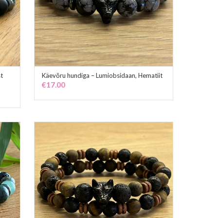
st
Käevõru hundiga – Lumiobsidaan, Hematiit
ADD TO CART
€
17.00