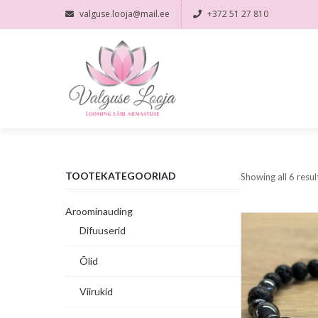
valguse.looja@mail.ee
+372 51 27 810
TOOTEKATEGOORIAD
Showing all 6 resul
Aroominauding
Difuuserid
Õlid
Viirukid