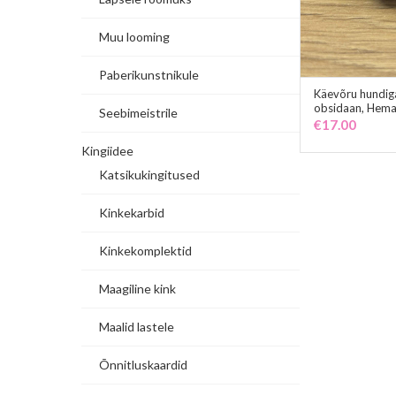
Muu looming
Paberikunstnikule
Käevõru hundiga
obsidaan, Hemat
Seebimeistrile
€
17.00
Kingiidee
Katsikukingitused
Kinkekarbid
Kinkekomplektid
Maagiline kink
Maalid lastele
Õnnitluskaardid