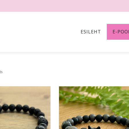
ESILEHT
E-POO
ts