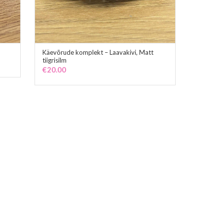
Käevõrude komplekt – Laavakivi, Matt
ADD TO CART
tiigrisilm
€
20.00