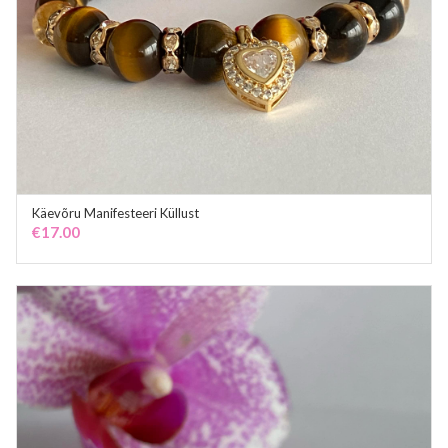
Käevõru Manifesteeri Küllust
ADD TO CART
€
17.00