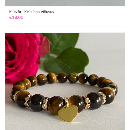
Käevõru Keisrinna Võluvus
ADD TO CART
€
18.00