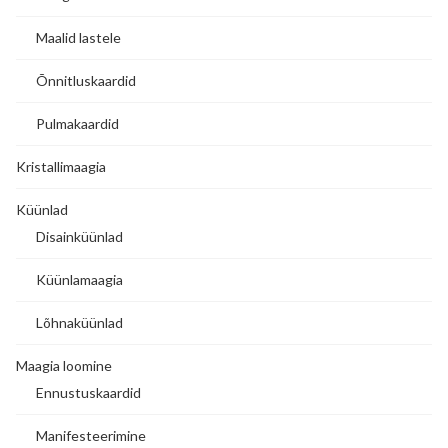
Maalid lastele
Õnnitluskaardid
Pulmakaardid
Kristallimaagia
Küünlad
Disainküünlad
Küünlamaagia
Lõhnaküünlad
Maagia loomine
Ennustuskaardid
Manifesteerimine