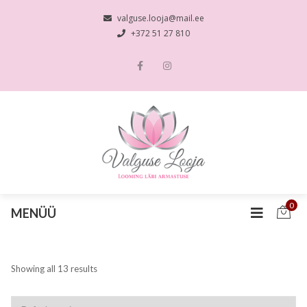
valguse.looja@mail.ee
+372 51 27 810
0
MENÜÜ
Showing all 13 results