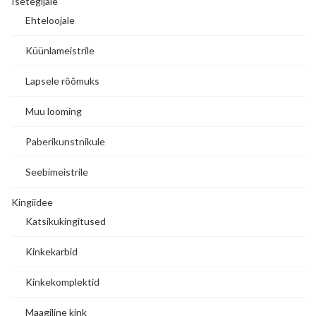
Isetegijale
Ehteloojale
Küünlameistrile
Lapsele rõõmuks
Muu looming
Paberikunstnikule
Seebimeistrile
Kingiidee
Katsikukingitused
Kinkekarbid
Kinkekomplektid
Maagiline kink