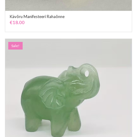
Kävõru Manifesteeri Rahaõnne
ADD TO CART
€
18.00
Sale!