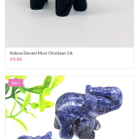
Külluse Elevant Must Obsidaan 1tk
ADD TO CART
€
8.88
Sale!