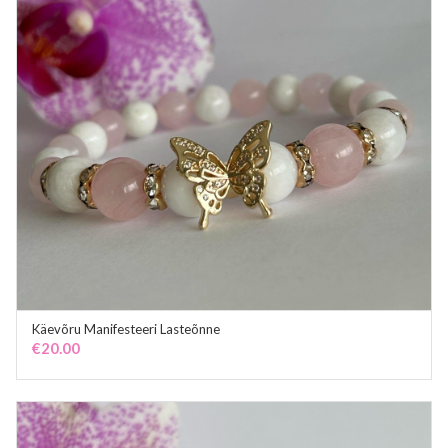
Käevõru Manifesteeri Lasteõnne
ADD TO CART
€
20.00