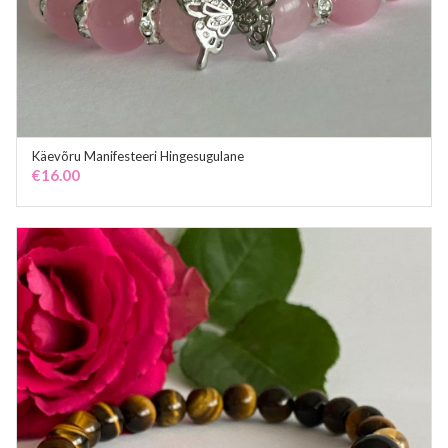
Käevõru Manifesteeri Hingesugulane
ADD TO CART
€
16.00