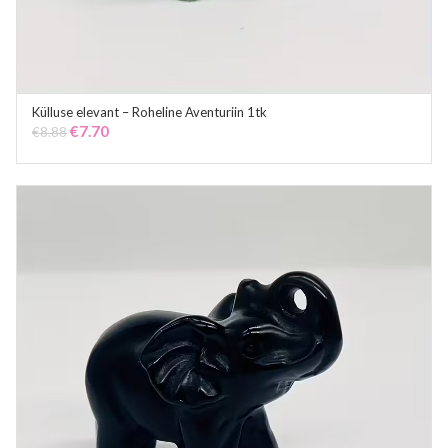
Külluse elevant – Roheline Aventuriin 1tk
ADD TO CART
Original
Current
€
7.70
€
8.88
price
price
was:
is:
€8.88.
€7.70.