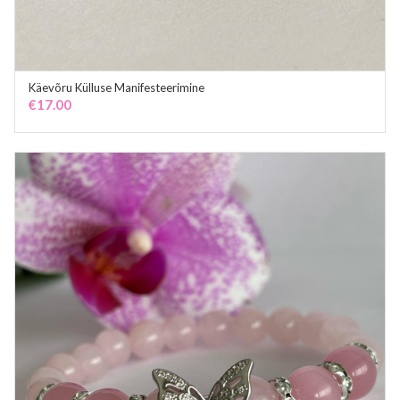
Käevõru Külluse Manifesteerimine
ADD TO CART
€
17.00