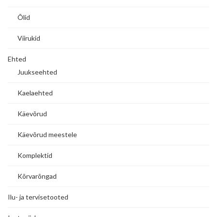
Õlid
Viirukid
Ehted
Juukseehted
Kaelaehted
Käevõrud
Käevõrud meestele
Komplektid
Kõrvarõngad
Ilu- ja tervisetooted