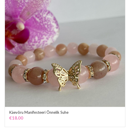
Käevõru Manifesteeri Õnnelik Suhe
ADD TO CART
€
18.00