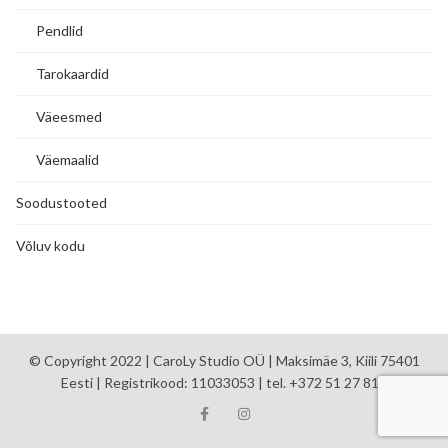
Pendlid
Tarokaardid
Väeesmed
Väemaalid
Soodustooted
Võluv kodu
© Copyright 2022 | CaroLy Studio OÜ | Maksimäe 3, Kiili 75401
Eesti | Registrikood: 11033053 | tel. +372 51 27 810