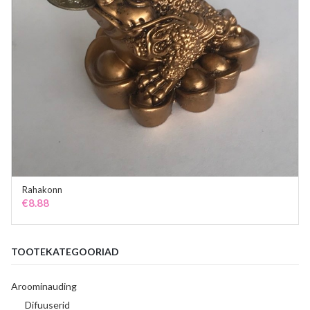
Rahakonn
ADD TO CART
€
8.88
TOOTEKATEGOORIAD
Aroominauding
Difuuserid