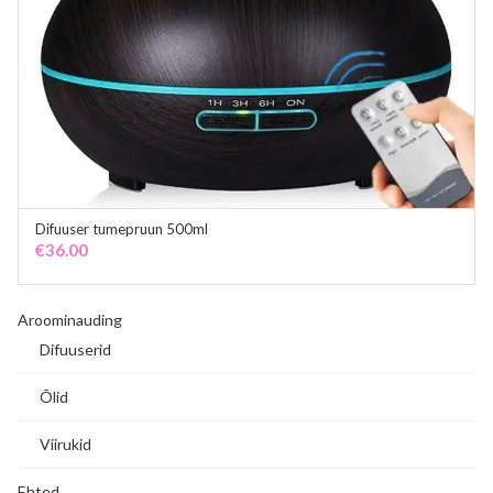
Difuuser tumepruun 500ml
ADD TO CART
€
36.00
Aroominauding
Difuuserid
Õlid
Viirukid
Ehted