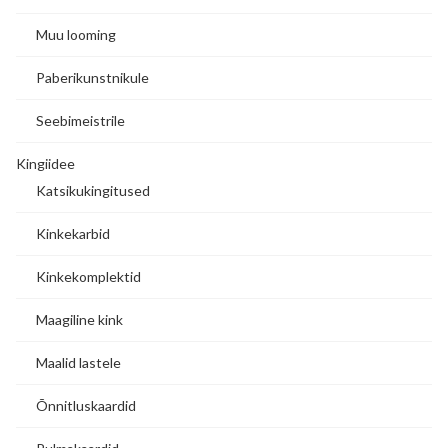
Muu looming
Paberikunstnikule
Seebimeistrile
Kingiidee
Katsikukingitused
Kinkekarbid
Kinkekomplektid
Maagiline kink
Maalid lastele
Õnnitluskaardid