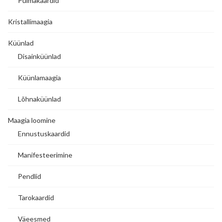
Pulmakaardid
Kristallimaagia
Küünlad
Disainküünlad
Küünlamaagia
Lõhnaküünlad
Maagia loomine
Ennustuskaardid
Manifesteerimine
Pendlid
Tarokaardid
Väeesmed