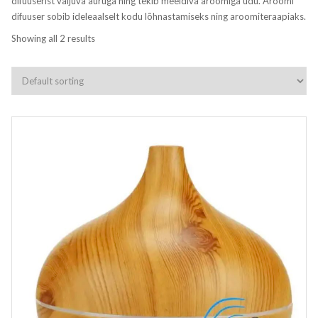
difuuserist väljuva auruga ning tekib meeldiva aroomiga udu. Aroomi
difuuser sobib ideleaalselt kodu lõhnastamiseks ning aroomiteraapiaks.
Showing all 2 results