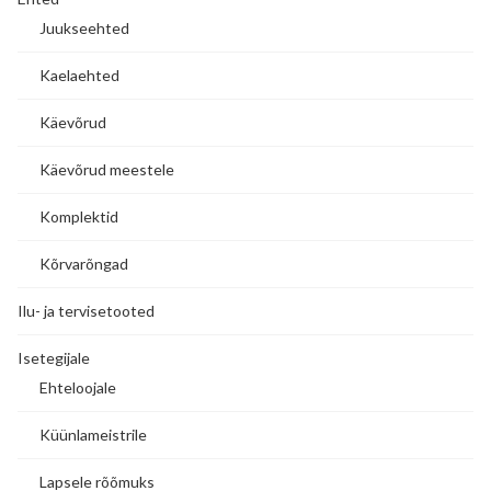
Juukseehted
Kaelaehted
Käevõrud
Käevõrud meestele
Komplektid
Kõrvarõngad
Ilu- ja tervisetooted
Isetegijale
Ehteloojale
Küünlameistrile
Lapsele rõõmuks