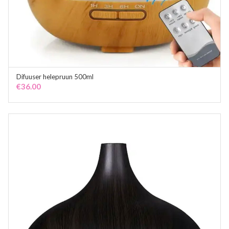
Difuuser helepruun 500ml
ADD TO CART
€
36.00
TOOTEKATEGOORIAD