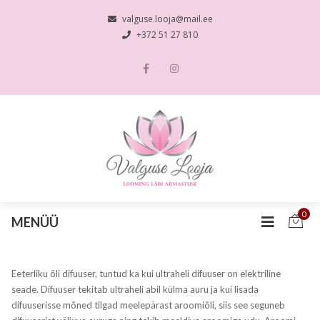
valguse.looja@mail.ee
+372 51 27 810
0
MENÜÜ
Eeterliku õli difuuser, tuntud ka kui ultraheli difuuser on elektriline
seade. Difuuser tekitab ultraheli abil külma auru ja kui lisada
difuuserisse mõned tilgad meelepärast aroomiõli, siis see seguneb