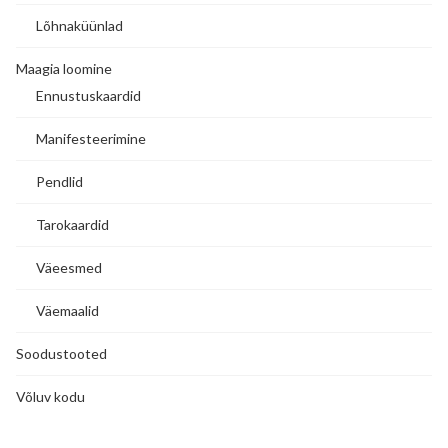
Lõhnaküünlad
Maagia loomine
Ennustuskaardid
Manifesteerimine
Pendlid
Tarokaardid
Väeesmed
Väemaalid
Soodustooted
Võluv kodu