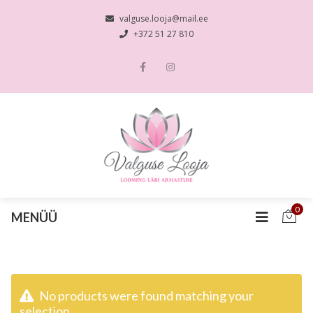
valguse.looja@mail.ee
+372 51 27 810
0
MENÜÜ
No products were found matching your
selection.