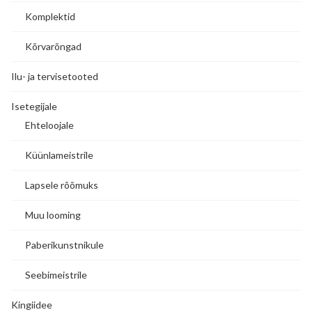
Komplektid
Kõrvarõngad
Ilu- ja tervisetooted
Isetegijale
Ehteloojale
Küünlameistrile
Lapsele rõõmuks
Muu looming
Paberikunstnikule
Seebimeistrile
Kingiidee