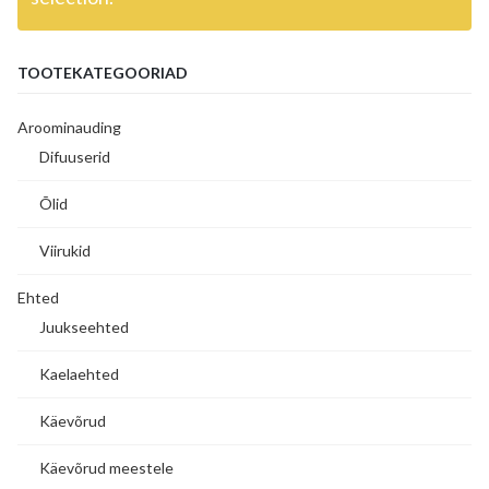
TOOTEKATEGOORIAD
Aroominauding
Difuuserid
Õlid
Viirukid
Ehted
Juukseehted
Kaelaehted
Käevõrud
Käevõrud meestele