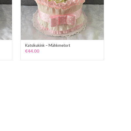
Katsikukink – Mähkmetort
ADD TO CART
€
44.00