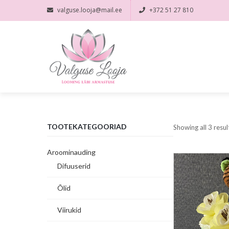
valguse.looja@mail.ee
+372 51 27 810
TOOTEKATEGOORIAD
Showing all 3 resul
Aroominauding
Difuuserid
Õlid
Viirukid