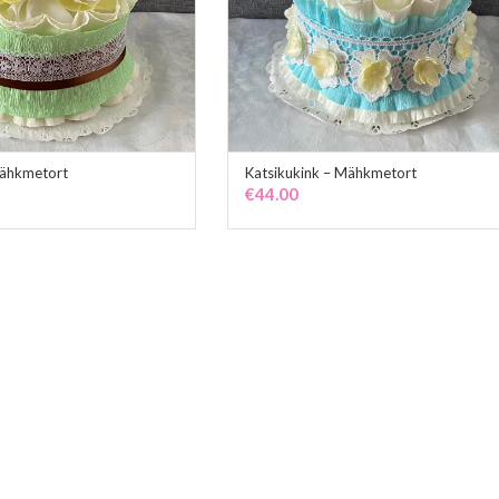
Mähkmetort
Katsikukink – Mähkmetort
ADD TO CART
ADD TO CART
€
44.00