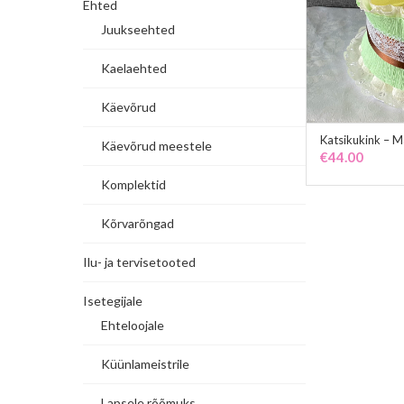
Ehted
Juukseehted
Kaelaehted
Käevõrud
Katsikukink – 
Käevõrud meestele
€
44.00
Komplektid
Kõrvarõngad
Ilu- ja tervisetooted
Isetegijale
Ehteloojale
Küünlameistrile
Lapsele rõõmuks