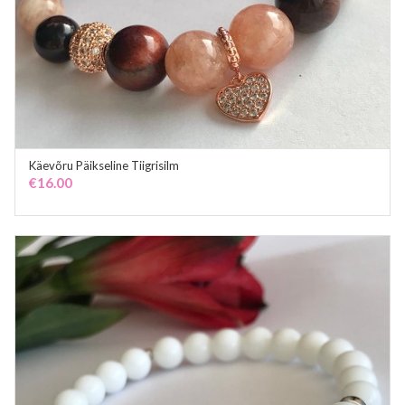
Käevõru Päikseline Tiigrisilm
ADD TO CART
€
16.00