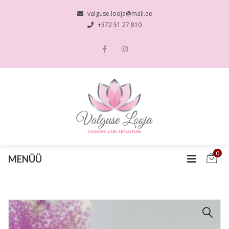
valguse.looja@mail.ee
+372 51 27 810
0
MENÜÜ
🔍