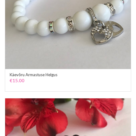
Käevõru Armastuse Helgus
ADD TO CART
€
15.00