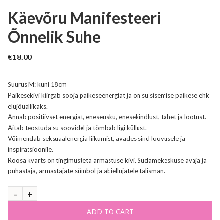
Käevõru Manifesteeri
Õnnelik Suhe
€
18.00
Suurus M: kuni 18cm
Päikesekivi kiirgab sooja päikeseenergiat ja on su sisemise päikese ehk
elujõuallikaks.
Annab positiivset energiat, eneseusku, enesekindlust, tahet ja lootust.
Aitab teostuda su soovidel ja tõmbab ligi küllust.
Võimendab seksuaalenergia liikumist, avades sind loovusele ja
inspiratsioonile.
Roosa kvarts on tingimusteta armastuse kivi. Südamekeskuse avaja ja
puhastaja, armastajate sümbol ja abiellujatele talisman.
ADD TO CART