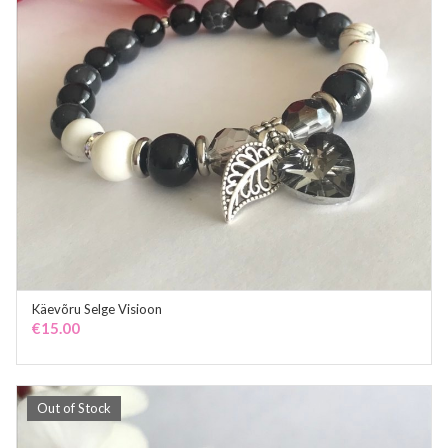
Käevõru Selge Visioon
ADD TO CART
€
15.00
Out of Stock