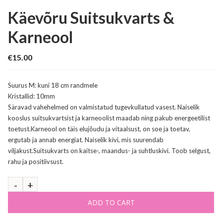
Käevõru Suitsukvarts &
Karneool
€
15.00
Suurus M: kuni 18 cm randmele
Kristallid: 10mm
Säravad vahehelmed on valmistatud tugevkullatud vasest. Naiselik
kooslus suitsukvartsist ja karneoolist maadab ning pakub energeetilist
toetust.Karneool on täis elujõudu ja vitaalsust, on soe ja toetav,
ergutab ja annab energiat. Naiselik kivi, mis suurendab
viljakust.Suitsukvarts on kaitse-, maandus- ja suhtluskivi. Toob selgust,
rahu ja positiivsust.
ADD TO CART