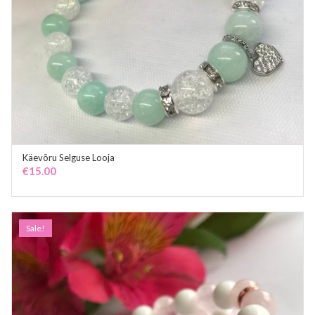
Käevõru Selguse Looja
ADD TO CART
€
15.00
Sale!