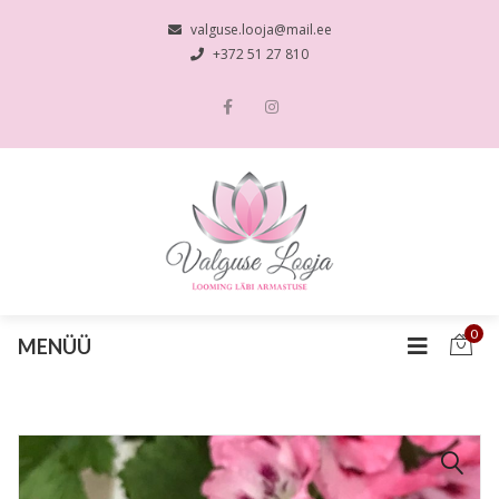
valguse.looja@mail.ee
+372 51 27 810
0
MENÜÜ
🔍