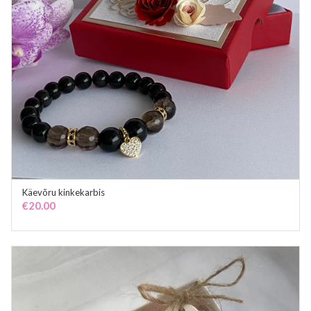
Käevõru kinkekarbis
ADD TO CART
€
20.00