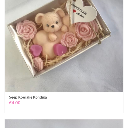
Seep Koerake Kondiga
ADD TO CART
€
4.00