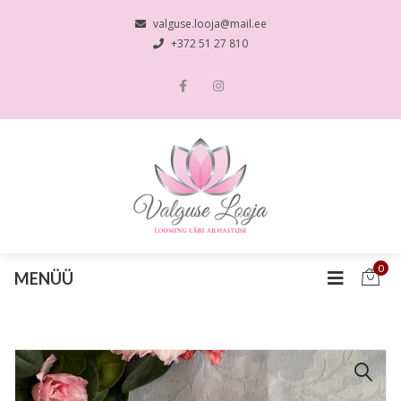
valguse.looja@mail.ee
+372 51 27 810
0
MENÜÜ
🔍