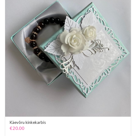
Käevõru kinkekarbis
ADD TO CART
€
20.00