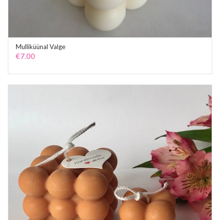
Mulliküünal Valge
ADD TO CART
€
7.00