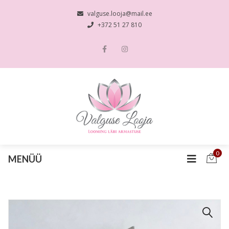
valguse.looja@mail.ee
+372 51 27 810
0
MENÜÜ
🔍