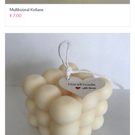
Mulliküünal Kollane
ADD TO CART
€
7.00