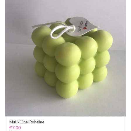
Mulliküünal Roheline
ADD TO CART
€
7.00