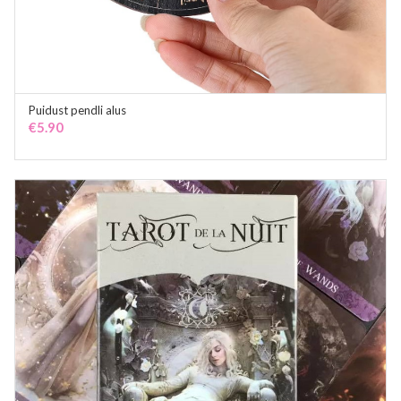
Puidust pendli alus
ADD TO CART
€
5.90