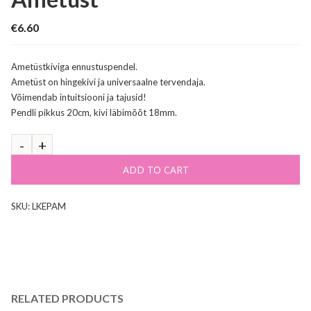
€
6.60
Ametüstkiviga ennustuspendel.
Ametüst on hingekivi ja universaalne tervendaja.
Võimendab intuitsiooni ja tajusid!
Pendli pikkus 20cm, kivi läbimõõt 18mm.
ADD TO CART
SKU:
LKEPAM
RELATED PRODUCTS