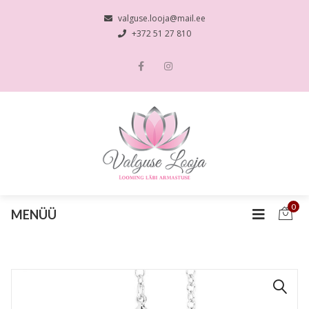
valguse.looja@mail.ee
+372 51 27 810
0
MENÜÜ
🔍