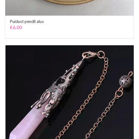
Puidust pendli alus
ADD TO CART
€
6.00