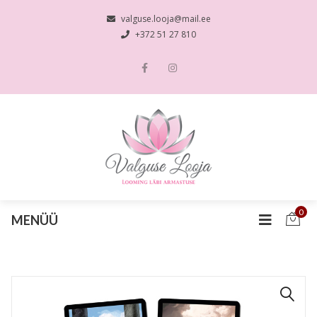
valguse.looja@mail.ee
+372 51 27 810
0
MENÜÜ
🔍