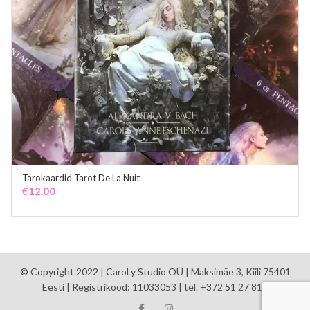
Tarokaardid Tarot De La Nuit
ADD TO CART
€
12.00
© Copyright 2022 | CaroLy Studio OÜ | Maksimäe 3, Kiili 75401
Eesti | Registrikood: 11033053 | tel. +372 51 27 810