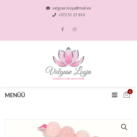
valguse.looja@mail.ee
+372 51 27 810
0
MENÜÜ
🔍