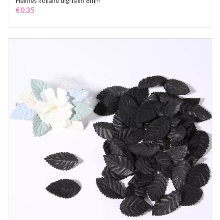
Helmes kollane tiigrisilm 8mm
ADD TO CART
€
0.35