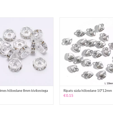
lmes hõbedane 8mm kivikestega
Ripats süda hõbedane 10*12mm
ADD TO CART
ADD TO CART
€
0.15