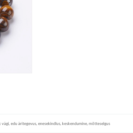
klik vägi, edu äritegevus, enesekindlus, keskendumine, mõtteselgus