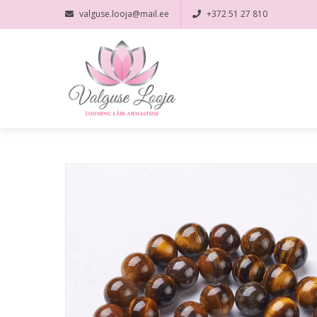
valguse.looja@mail.ee
+372 51 27 810