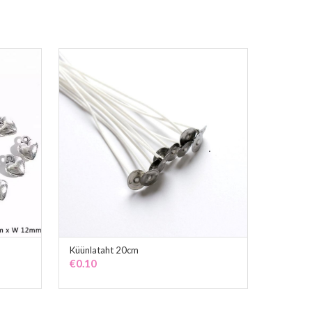
Küünlataht 20cm
ADD TO CART
€
0.10