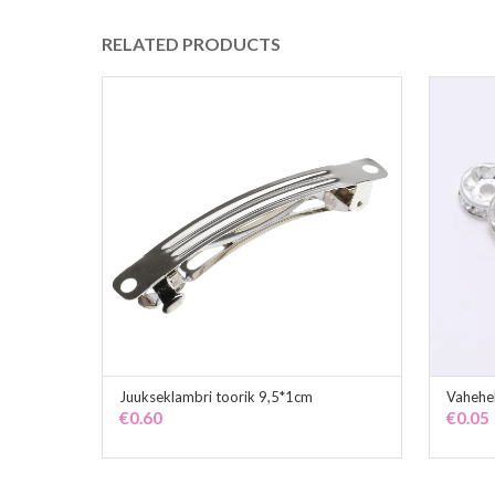
RELATED PRODUCTS
Juukseklambri toorik 9,5*1cm
Vahehe
ADD TO CART
€
0.60
€
0.05