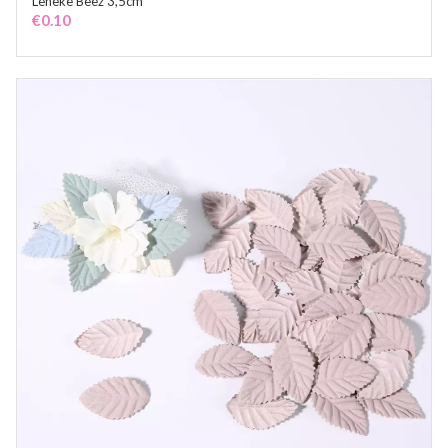
Leheke Beez 3,5cm
ADD TO CART
€
0.10