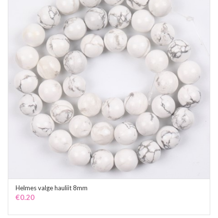
Helmes valge hauliit 8mm
ADD TO CART
€
0.20