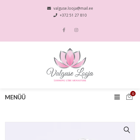
valguse.looja@mail.ee
+372 51 27 810
0
MENÜÜ
🔍