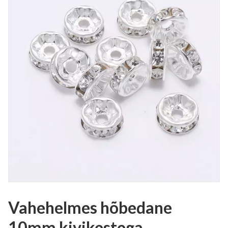
Vahehelmes hõbedane
10mm kivikestega