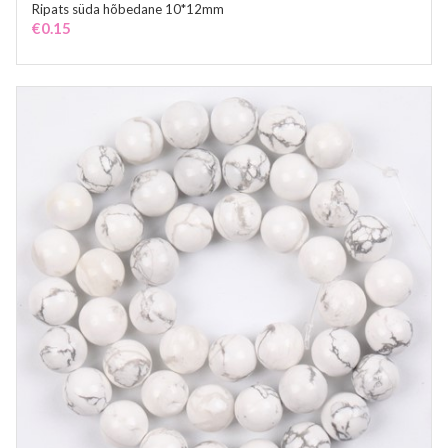
Ripats süda hõbedane 10*12mm
ADD TO CART
€
0.15