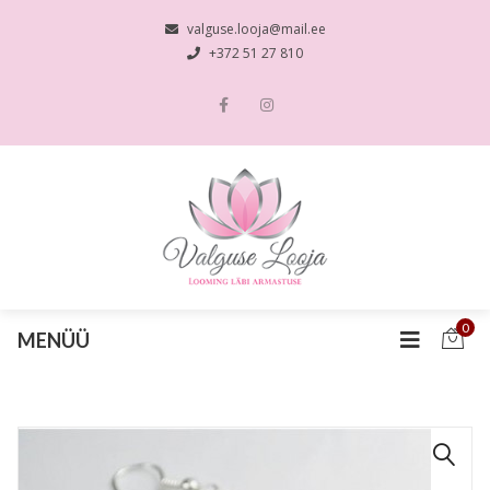
valguse.looja@mail.ee
+372 51 27 810
0
MENÜÜ
🔍