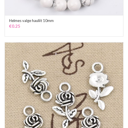
Helmes valge hauliit 10mm
ADD TO CART
€
0.25