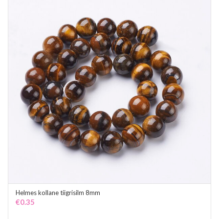
Helmes kollane tiigrisilm 8mm
ADD TO CART
€
0.35