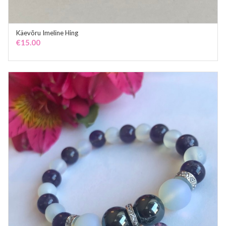
Käevõru Imeline Hing
ADD TO CART
€
15.00