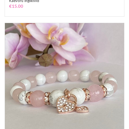
Käevõru Inglikivid
ADD TO CART
€
15.00