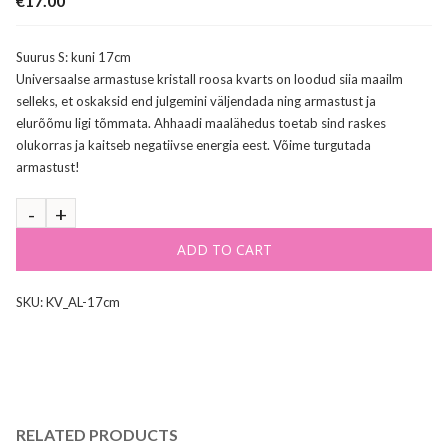
€
17.00
Suurus S: kuni 17cm
Universaalse armastuse kristall roosa kvarts on loodud siia maailm
selleks, et oskaksid end julgemini väljendada ning armastust ja
elurõõmu ligi tõmmata. Ahhaadi maalähedus toetab sind raskes
olukorras ja kaitseb negatiivse energia eest. Võime turgutada
armastust!
ADD TO CART
SKU:
KV_AL-17cm
RELATED PRODUCTS