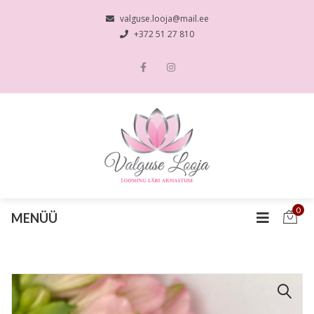
valguse.looja@mail.ee
+372 51 27 810
0
MENÜÜ
🔍