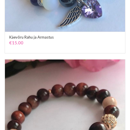
Käevõru Rahu ja Armastus
ADD TO CART
€
15.00