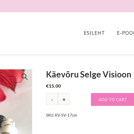
ESILEHT
E-POO
Käevõru Selge Visioon
🔍
€
15.00
ADD TO CART
SKU:
KV-SV-17cm