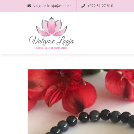
valguse.looja@mail.ee
+372 51 27 810