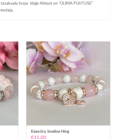
 tasakaalu looja.
Valge Ahhaat
on “ÜLIMA PUHTUSE”
endaja.
Käevõru Imeline Hing
ADD TO CART
€
15.00