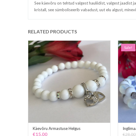
See käevõru on tehtud valgest hauliidist, valgest jaadist j
kristall, see sümboliseerib vabadust, uut elu algust, mine
RELATED PRODUCTS
Sale!
Käevõru Armastuse Helgus
Inglima
ADD TO CART
€
15.00
€
28.00