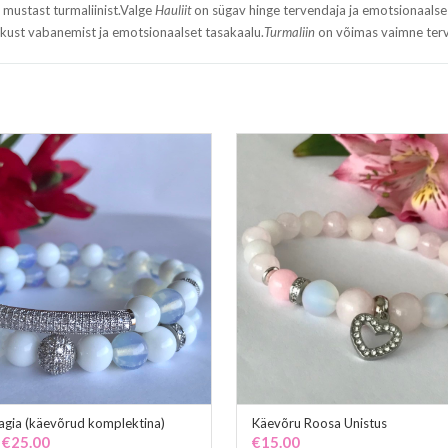
a mustast turmaliinist.Valge
Hauliit
on sügav hinge tervendaja ja emotsionaalse
vikust vabanemist ja emotsionaalset tasakaalu.
Turmaliin
on võimas vaimne terv
agia (käevõrud komplektina)
Käevõru Roosa Unistus
ADD TO CART
ADD TO CART
Original
Current
€
25.00
€
15.00