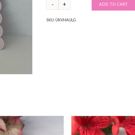
ADD TO CART
SKU:
ÜKVHAULG