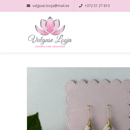
valguse.looja@mail.ee
+372 51 27 810