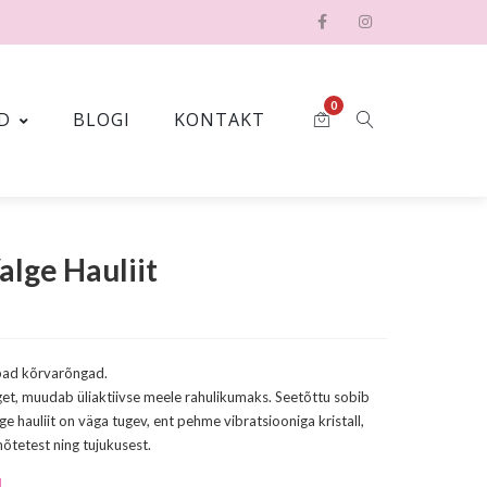
0
D
BLOGI
KONTAKT
lge Hauliit
bad kõrvarõngad.
nget, muudab üliaktiivse meele rahulikumaks. Seetõttu sobib
ge hauliit on väga tugev, ent pehme vibratsiooniga kristall,
õtetest ning tujukusest.