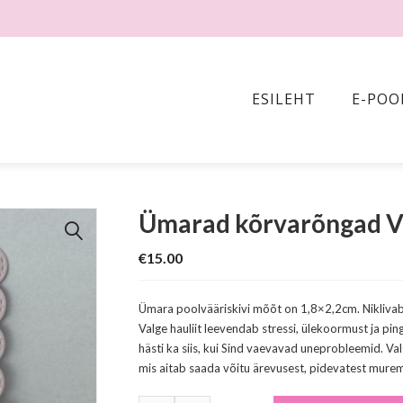
ESILEHT
E-POO
Ümarad kõrvarõngad Va
🔍
€
15.00
Ümara poolvääriskivi mõõt on 1,8×2,2cm. Nikliva
Valge hauliit leevendab stressi, ülekoormust ja pi
hästi ka siis, kui Sind vaevavad uneprobleemid. Val
mis aitab saada võitu ärevusest, pidevatest murem