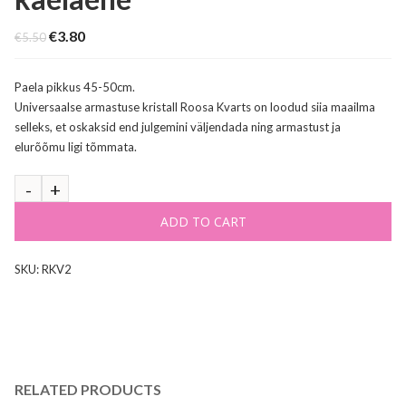
Original
Current
€
3.80
€
5.50
price
price
was:
is:
€5.50.
€3.80.
Paela pikkus 45-50cm.
Universaalse armastuse kristall Roosa Kvarts on loodud siia maailma
selleks, et oskaksid end julgemini väljendada ning armastust ja
elurõõmu ligi tõmmata.
ADD TO CART
SKU:
RKV2
RELATED PRODUCTS