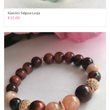
Käevõru Selguse Looja
ADD TO CART
€
15.00