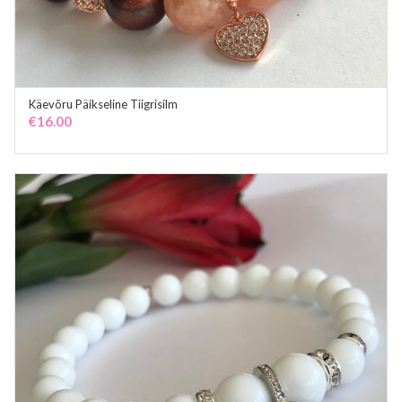
Käevõru Päikseline Tiigrisilm
ADD TO CART
€
16.00