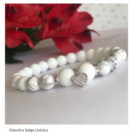
Käevõru Valge Unistus
ADD TO CART