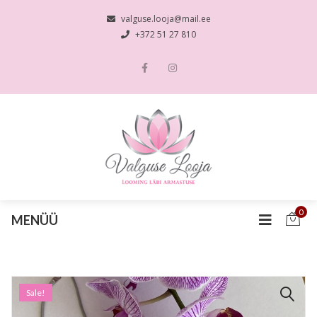
valguse.looja@mail.ee
+372 51 27 810
0
MENÜÜ
Sale!
🔍