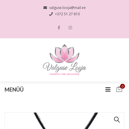
valguse.looja@mail.ee
+372 51 27 810
0
MENÜÜ
🔍