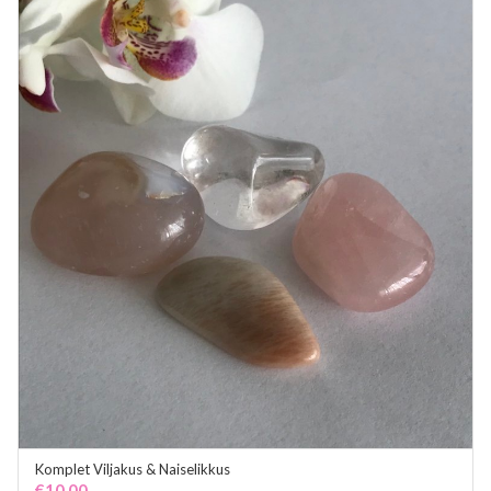
Komplet Viljakus & Naiselikkus
ADD TO CART
€
10.00