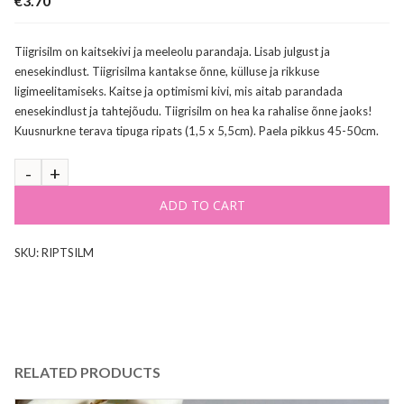
€
3.70
Tiigrisilm on kaitsekivi ja meeleolu parandaja. Lisab julgust ja
enesekindlust. Tiigrisilma kantakse õnne, külluse ja rikkuse
ligimeelitamiseks. Kaitse ja optimismi kivi, mis aitab parandada
enesekindlust ja tahtejõudu. Tiigrisilm on hea ka rahalise õnne jaoks!
Kuusnurkne terava tipuga ripats (1,5 x 5,5cm). Paela pikkus 45-50cm.
ADD TO CART
SKU:
RIPTSILM
RELATED PRODUCTS