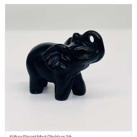
Külluse Elevant Must Obsidaan 1tk