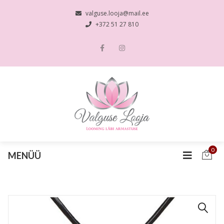
valguse.looja@mail.ee
+372 51 27 810
0
MENÜÜ
🔍