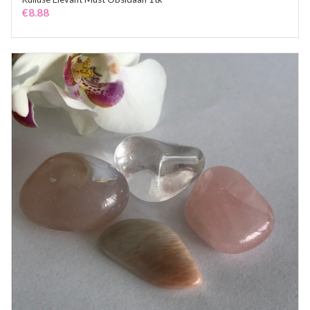
ADD TO CART
€
8.88