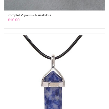
Komplet Viljakus & Naiselikkus
ADD TO CART
€
10.00