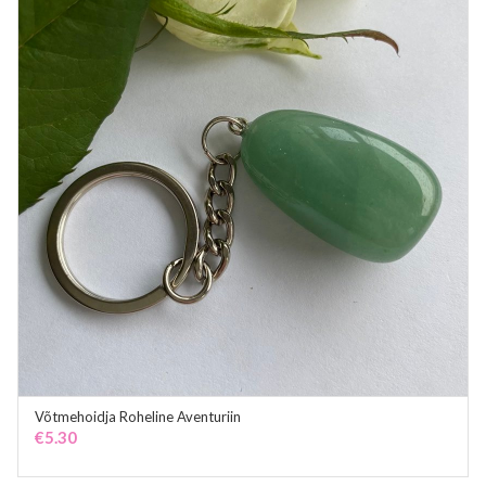
Võtmehoidja Roheline Aventuriin
ADD TO CART
€
5.30