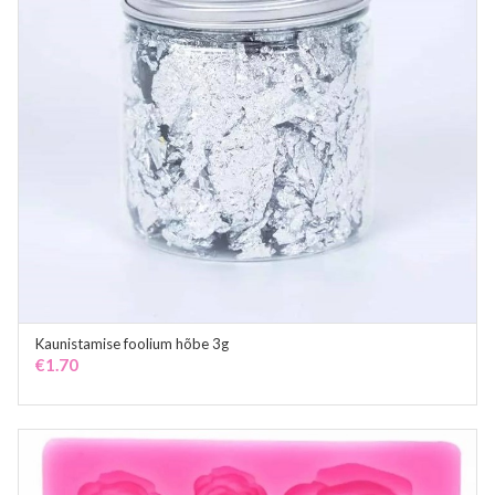
Kaunistamise foolium hõbe 3g
ADD TO CART
€
1.70