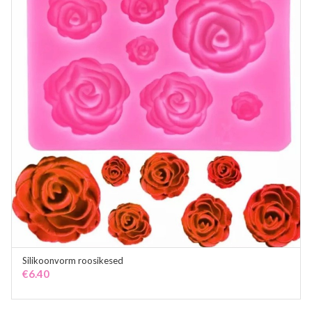
Silikoonvorm roosikesed
ADD TO CART
€
6.40