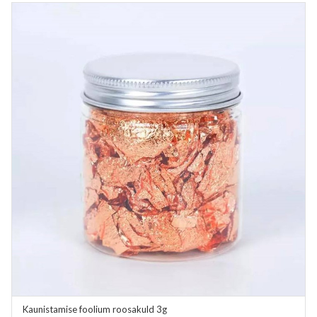
Kaunistamise foolium roosakuld 3g
ADD TO CART