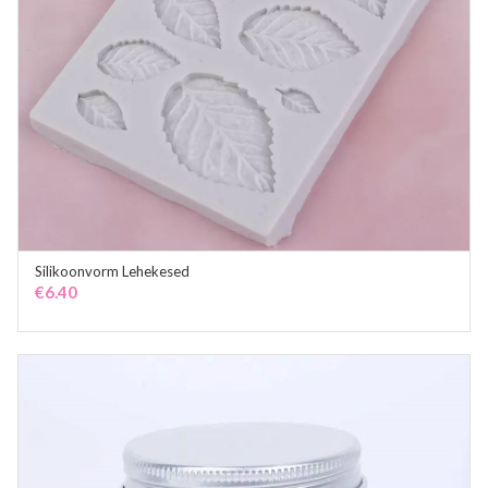
Silikoonvorm Lehekesed
ADD TO CART
€
6.40