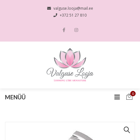
valguse.looja@mail.ee
+372 51 27 810
0
MENÜÜ
🔍