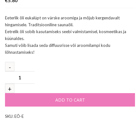
€
5.80
Eeterlik õli eukalüpt on värske aroomiga ja mõjub kergendavalt
hingamisele. Traditsiooniline saunaõli.
Eetrelik õli sobib kasutamiseks seebi valmistamisel, kosmeetikas ja
küünaldes.
Samuti võib lisada seda diffuusrisse või aroomilampi kodu
lõhnastamiseks!
ADD TO CART
SKU:
EÕ-E