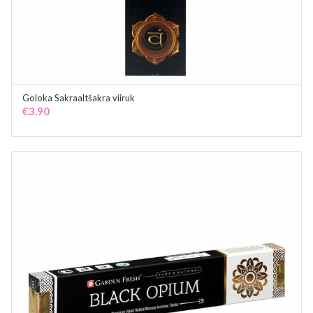
Goloka Sakraaltšakra viiruk
ADD TO CART
€
3.90