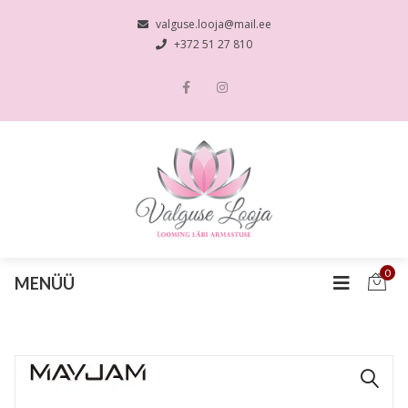
valguse.looja@mail.ee
+372 51 27 810
0
MENÜÜ
🔍