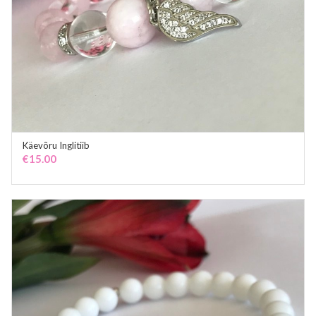
Käevõru Inglitiib
ADD TO CART
€
15.00