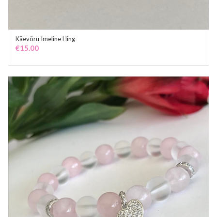
Käevõru Imeline Hing
ADD TO CART
€
15.00