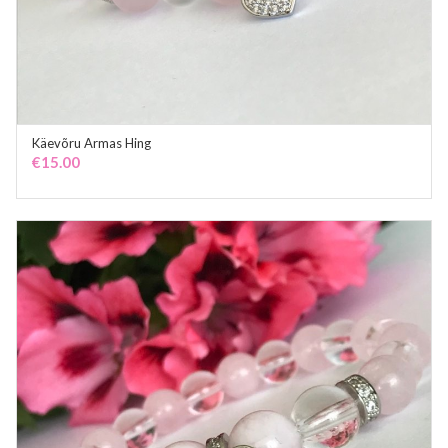
Käevõru Armas Hing
ADD TO CART
€
15.00