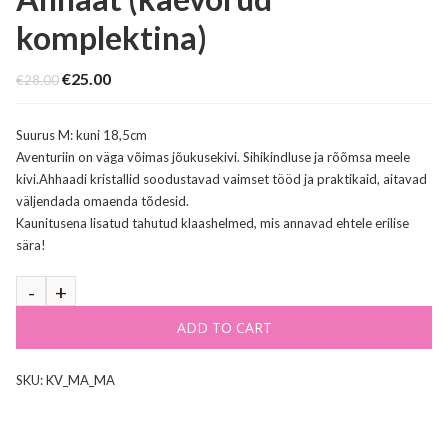
komplektina)
Original
Current
€
25.00
€
28.00
price
price
was:
is:
€28.00.
€25.00.
Suurus M: kuni 18,5cm
Aventuriin on väga võimas jõukusekivi. Sihikindluse ja rõõmsa meele
kivi.Ahhaadi kristallid soodustavad vaimset tööd ja praktikaid, aitavad
väljendada omaenda tõdesid.
Kaunitusena lisatud tahutud klaashelmed, mis annavad ehtele erilise
sära!
ADD TO CART
SKU:
KV_MA_MA