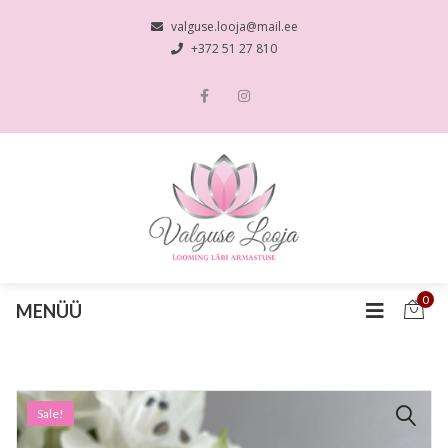
valguse.looja@mail.ee
+372 51 27 810
0
MENÜÜ
Sale!
🔍