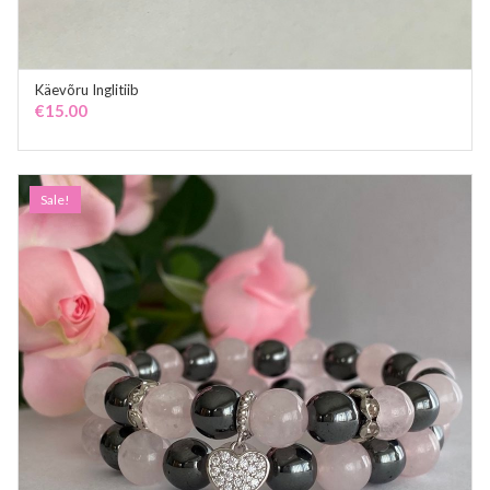
Käevõru Inglitiib
ADD TO CART
€
15.00
Sale!