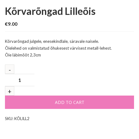
Kõrvarõngad Lilleõis
€
9.00
Kõrvarõngad julgele, enesekindlale, säravale naisele.
Õielehed on valmistatud õhukesest värvisest metall-lehest.
Õie läbimõõt 2,3cm
ADD TO CART
SKU:
KÕLILL2