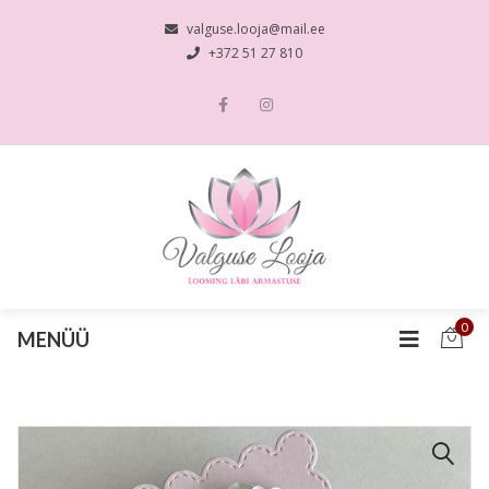
valguse.looja@mail.ee
+372 51 27 810
0
MENÜÜ
🔍