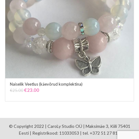
Naiselik Veetlus (käevõrud komplektina)
ADD TO CART
Original
Current
€
23.00
€
25.00
price
price
was:
is:
€25.00.
€23.00.
© Copyright 2022 | CaroLy Studio OÜ | Maksimäe 3, Kiili 75401
Eesti | Registrikood: 11033053 | tel. +372 51 27 810