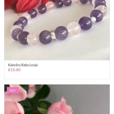
Käevõru Rahu Looja
ADD TO CART
€
15.00
Sale!