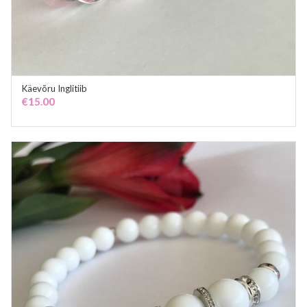
Käevõru Inglitiib
ADD TO CART
€
15.00