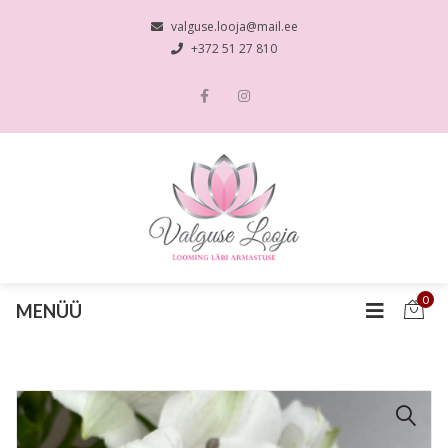
valguse.looja@mail.ee
+372 51 27 810
0
MENÜÜ
🔍