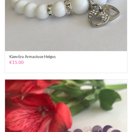
Käevõru Armastuse Helgus
ADD TO CART
€
15.00