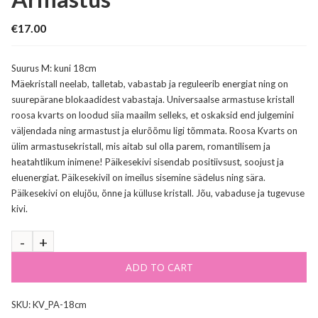
€
17.00
Suurus M: kuni 18cm
Mäekristall neelab, talletab, vabastab ja reguleerib energiat ning on
suurepärane blokaadidest vabastaja. Universaalse armastuse kristall
roosa kvarts on loodud siia maailm selleks, et oskaksid end julgemini
väljendada ning armastust ja elurõõmu ligi tõmmata. Roosa Kvarts on
ülim armastusekristall, mis aitab sul olla parem, romantilisem ja
heatahtlikum inimene! Päikesekivi sisendab positiivsust, soojust ja
eluenergiat. Päikesekivil on imeilus sisemine sädelus ning sära.
Päikesekivi on elujõu, õnne ja külluse kristall. Jõu, vabaduse ja tugevuse
kivi.
ADD TO CART
SKU:
KV_PA-18cm