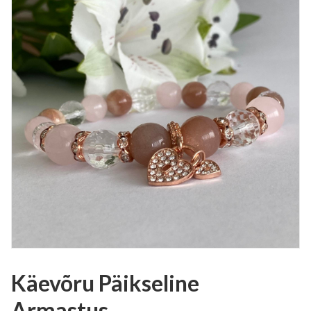
Käevõru Päikseline
Armastus