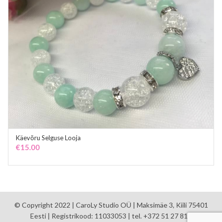
Käevõru Selguse Looja
ADD TO CART
€
15.00
© Copyright 2022 | CaroLy Studio OÜ | Maksimäe 3, Kiili 75401
Eesti | Registrikood: 11033053 | tel. +372 51 27 810