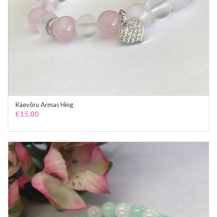
Käevõru Armas Hing
ADD TO CART
€
15.00