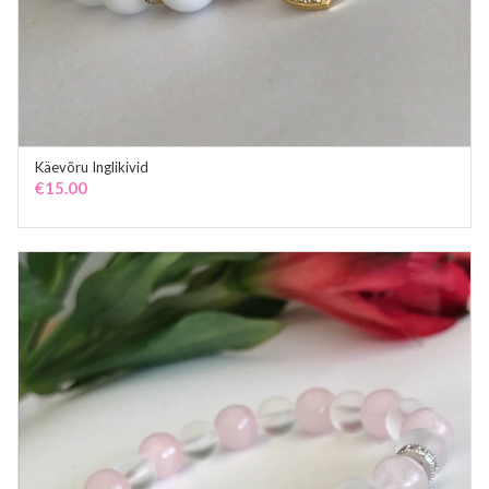
Käevõru Inglikivid
ADD TO CART
€
15.00