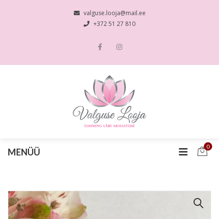
valguse.looja@mail.ee
+372 51 27 810
0
MENÜÜ
🔍