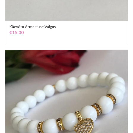
Käevõru Armastuse Valgus
ADD TO CART
€
15.00