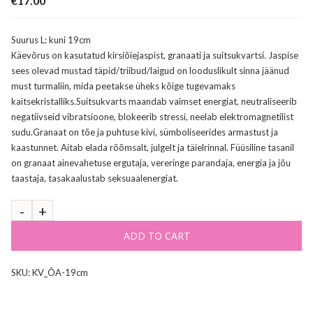
€
17.00
Suurus L: kuni 19cm
Käevõrus on kasutatud kirsiõiejaspist, granaati ja suitsukvartsi. Jaspise
sees olevad mustad täpid/triibud/laigud on looduslikult sinna jäänud
must turmaliin, mida peetakse üheks kõige tugevamaks
kaitsekristalliks.Suitsukvarts maandab vaimset energiat, neutraliseerib
negatiivseid vibratsioone, blokeerib stressi, neelab elektromagnetilist
sudu.Granaat on tõe ja puhtuse kivi, sümboliseerides armastust ja
kaastunnet. Aitab elada rõõmsalt, julgelt ja täielrinnal. Füüsiline tasanil
on granaat ainevahetuse ergutaja, vereringe parandaja, energia ja jõu
taastaja, tasakaalustab seksuaalenergiat.
ADD TO CART
SKU:
KV_ÕA-19cm