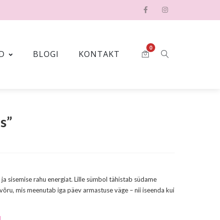
0
D
BLOGI
KONTAKT
s”
ja sisemise rahu energiat. Lille sümbol tähistab südame
evõru, mis meenutab iga päev armastuse väge – nii iseenda kui