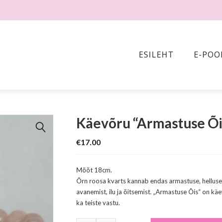
ESILEHT
E-POO
Käevõru “Armastuse Õi
🔍
€
17.00
Mõõt 18cm.
Õrn roosa kvarts kannab endas armastuse, helluse 
avanemist, ilu ja õitsemist. „Armastuse Õis“ on kä
ka teiste vastu.