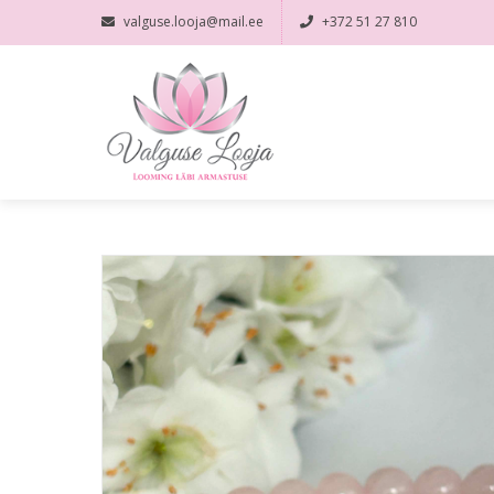
valguse.looja@mail.ee
+372 51 27 810