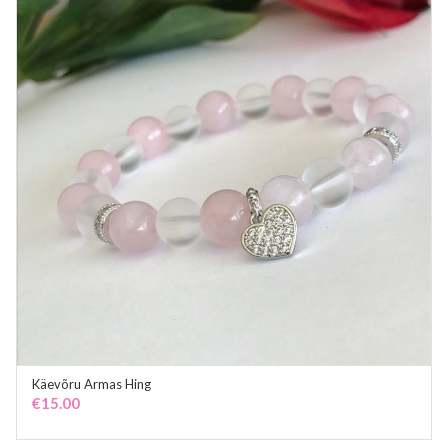
Käevõru Armas Hing
ADD TO CART
€
15.00