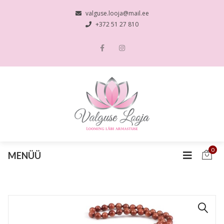
valguse.looja@mail.ee
+372 51 27 810
0
MENÜÜ
🔍