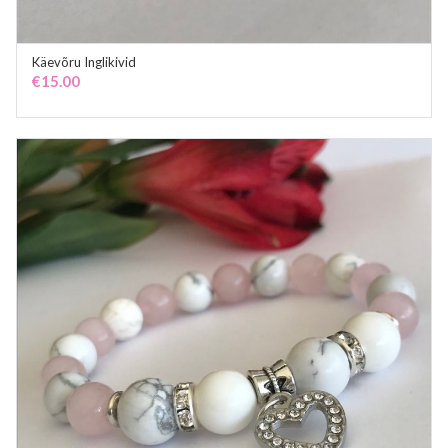
Käevõru Inglikivid
ADD TO CART
€
15.00