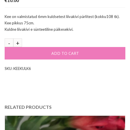
€
10.00
Kee on valmistatud 6mm kuldsetest liivakivi pärlitest (kokku108 tk).
Kee pikkus 75cm.
Kuldne liivakivi e sünteetiline päikesekivi.
ADD TO CART
SKU:
KEEKULK6
RELATED PRODUCTS