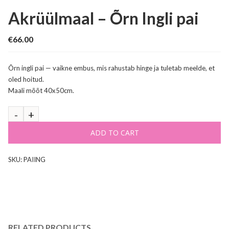
Akrüülmaal – Õrn Ingli pai
€
66.00
Õrn ingli pai — vaikne embus, mis rahustab hinge ja tuletab meelde, et
oled hoitud.
Maali mõõt 40x50cm.
ADD TO CART
SKU:
PAIING
RELATED PRODUCTS