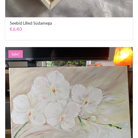
Seebid Lilled Südamega
ADD TO CART
€
6.40
Sale!