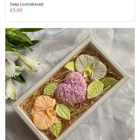
Seep Loomakesed
ADD TO CART
€
5.00