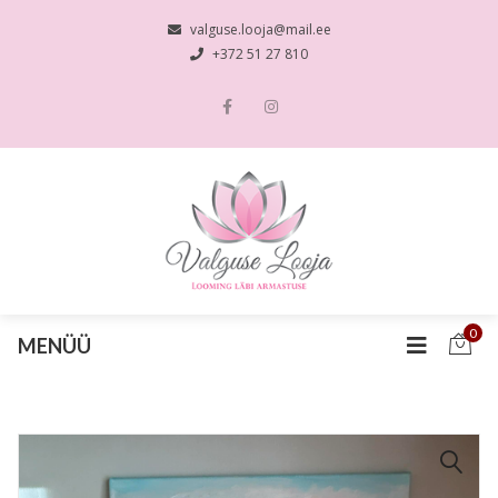
valguse.looja@mail.ee
+372 51 27 810
0
MENÜÜ
🔍