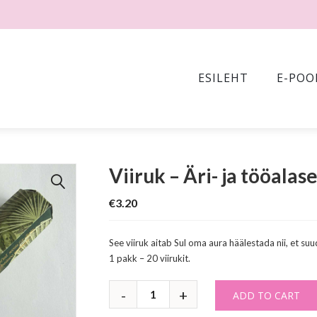
ESILEHT
E-POO
Viiruk – Äri- ja tööalas
🔍
€
3.20
See viiruk aitab Sul oma aura häälestada nii, et su
1 pakk – 20 viirukit.
ADD TO CART