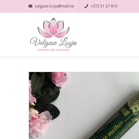
valguse.looja@mail.ee
+372 51 27 810