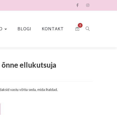
0
D
BLOGI
KONTAKT
e õnne ellukutsuja
udaksid vastu võtta seda, mida ihaldad.