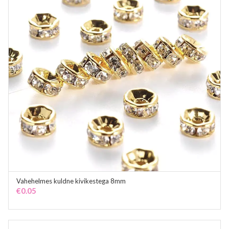
Vahehelmes kuldne kivikestega 8mm
ADD TO CART
€
0.05