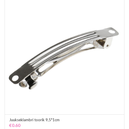
Juukseklambri toorik 9,5*1cm
ADD TO CART
€
0.60