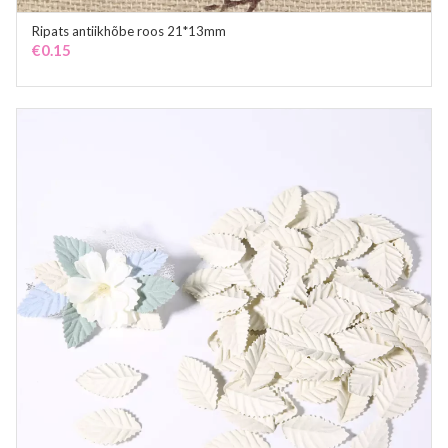
Ripats antiikhõbe roos 21*13mm
ADD TO CART
€
0.15