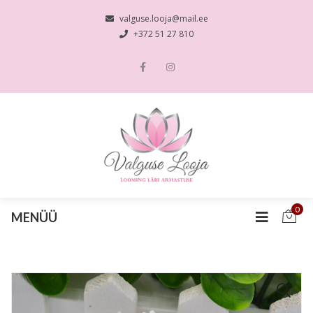
valguse.looja@mail.ee
+372 51 27 810
0
MENÜÜ
🔍