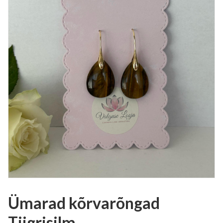
Ümarad kõrvarõngad
Tiigrisilm