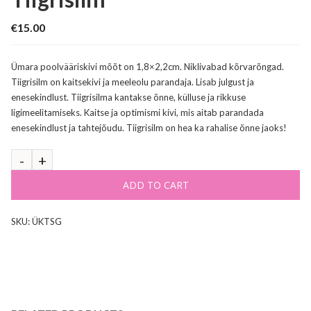
€
15.00
Ümara poolvääriskivi mõõt on 1,8×2,2cm. Niklivabad kõrvarõngad.
Tiigrisilm on kaitsekivi ja meeleolu parandaja. Lisab julgust ja
enesekindlust. Tiigrisilma kantakse õnne, külluse ja rikkuse
ligimeelitamiseks. Kaitse ja optimismi kivi, mis aitab parandada
enesekindlust ja tahtejõudu. Tiigrisilm on hea ka rahalise õnne jaoks!
ADD TO CART
SKU:
ÜKTSG