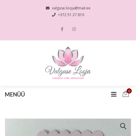
valguse.looja@mail.ee
+372 51 27 810
0
MENÜÜ
🔍