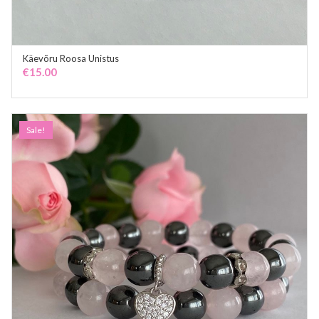
Käevõru Roosa Unistus
ADD TO CART
€
15.00
Sale!