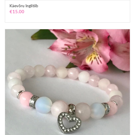
Käevõru Inglitiib
ADD TO CART
€
15.00