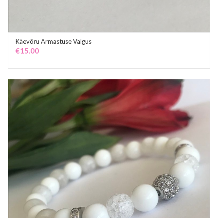
Käevõru Armastuse Valgus
ADD TO CART
€
15.00