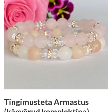
Tingimusteta Armastus
(käevõrud komplektina)