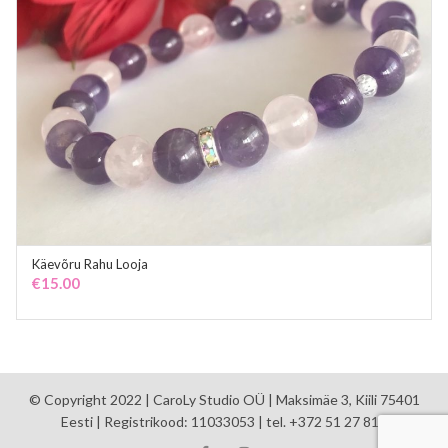
Käevõru Rahu Looja
ADD TO CART
€
15.00
© Copyright 2022 | CaroLy Studio OÜ | Maksimäe 3, Kiili 75401
Eesti | Registrikood: 11033053 | tel. +372 51 27 810