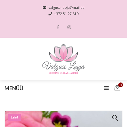
valguse.looja@mail.ee
+372 51 27 810
0
MENÜÜ
Sale!
🔍