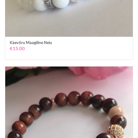
Käevõru Maagiline Neiu
ADD TO CART
€
15.00