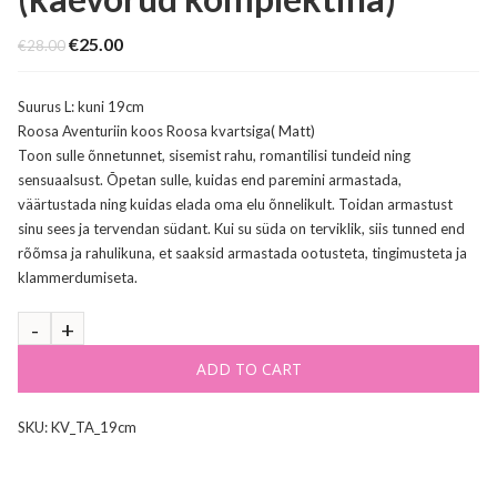
Original
Current
€
25.00
€
28.00
price
price
was:
is:
€28.00.
€25.00.
Suurus L: kuni 19cm
Roosa Aventuriin koos Roosa kvartsiga( Matt)
Toon sulle õnnetunnet, sisemist rahu, romantilisi tundeid ning
sensuaalsust. Õpetan sulle, kuidas end paremini armastada,
väärtustada ning kuidas elada oma elu õnnelikult. Toidan armastust
sinu sees ja tervendan südant. Kui su süda on terviklik, siis tunned end
rõõmsa ja rahulikuna, et saaksid armastada ootusteta, tingimusteta ja
klammerdumiseta.
ADD TO CART
SKU:
KV_TA_19cm