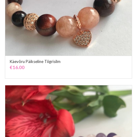
Käevõru Päikseline Tiigrisilm
ADD TO CART
€
16.00