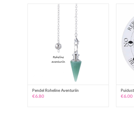
Pendel Roheline Aventuriin
Puidust
ADD TO CART
€
6.80
€
6.00