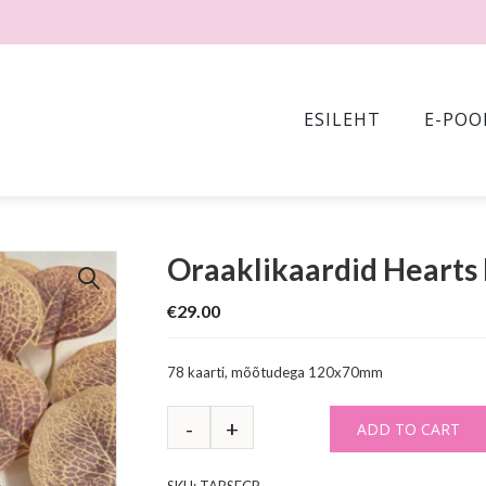
ESILEHT
E-POO
Oraaklikaardid Hearts
🔍
€
29.00
78 kaarti, mõõtudega 120x70mm
ADD TO CART
SKU:
TARSECR