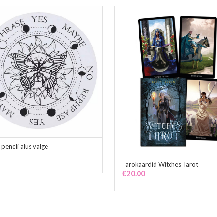
 pendli alus valge
ADD TO CART
Tarokaardid Witches Tarot
ADD TO CART
€
20.00