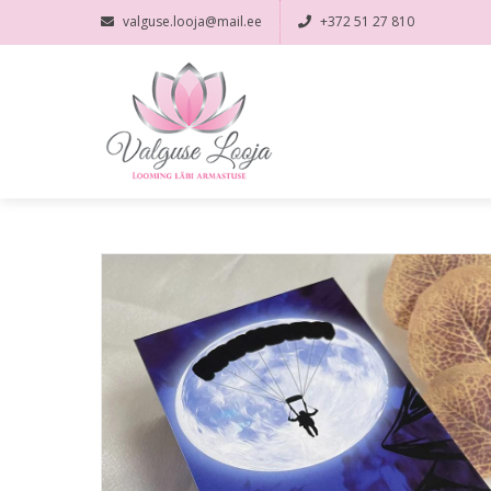
valguse.looja@mail.ee
+372 51 27 810