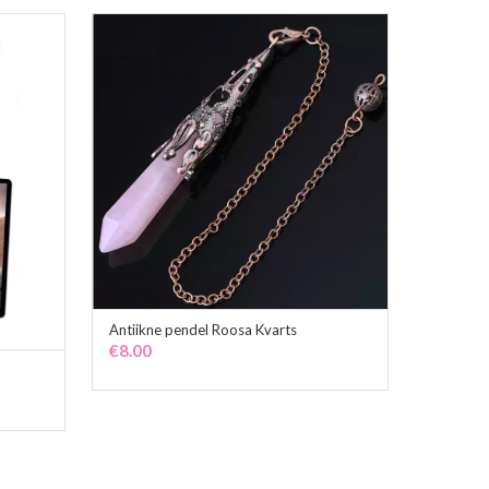
Antiikne pendel Roosa Kvarts
ADD TO CART
€
8.00