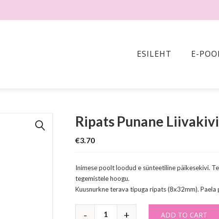
ESILEHT
E-POO
Ripats Punane Liivakiv
🔍
€
3.70
Inimese poolt loodud e sünteetiline päikesekivi.
tegemistele hoogu.
Kuusnurkne terava tipuga ripats (8x32mm). Paela
ADD TO CART