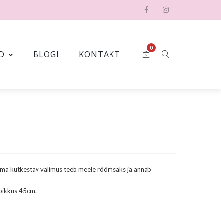
0
D
BLOGI
KONTAKT
i
 Tema kütkestav välimus teeb meele rõõmsaks ja annab
 pikkus 45cm.