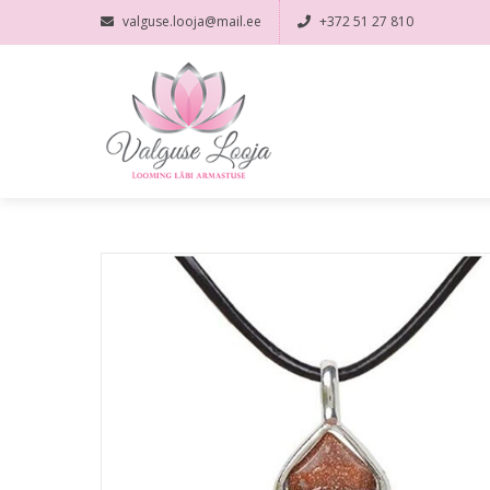
valguse.looja@mail.ee
+372 51 27 810