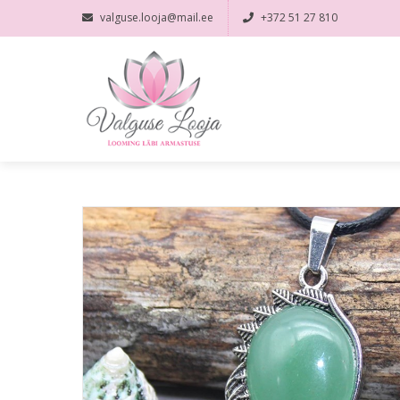
valguse.looja@mail.ee
+372 51 27 810