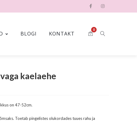
0
D
BLOGI
KONTAKT
tiivaga kaelaehe
 pikkus on 47-52cm.
õõmsaks. Toetab pingelistes olukordades tuues rahu ja