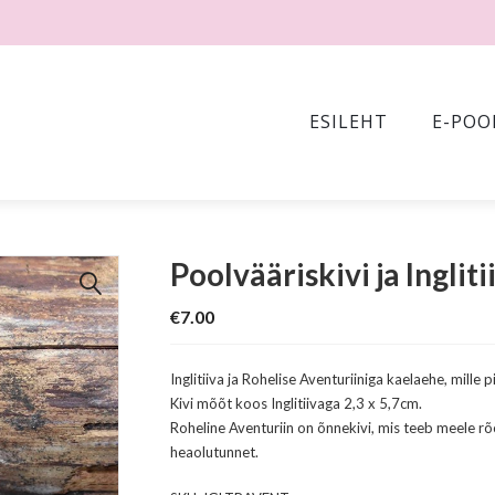
ESILEHT
E-POO
Poolvääriskivi ja Ingli
🔍
€
7.00
Inglitiiva ja Rohelise Aventuriiniga kaelaehe, mille
Kivi mõõt koos Inglitiivaga 2,3 x 5,7cm.
Roheline Aventuriin on õnnekivi, mis teeb meele r
heaolutunnet.