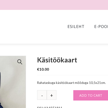
ESILEHT
E-POO
Käsitöökaart
🔍
€
10.00
Rahataskuga käsitöökaart mõõduga 10,5x21cm.
ADD TO CART
SKU:
KAART1811