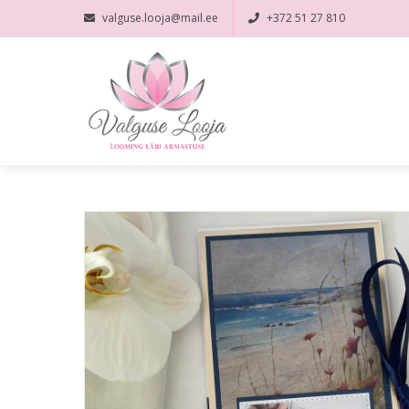
valguse.looja@mail.ee
+372 51 27 810