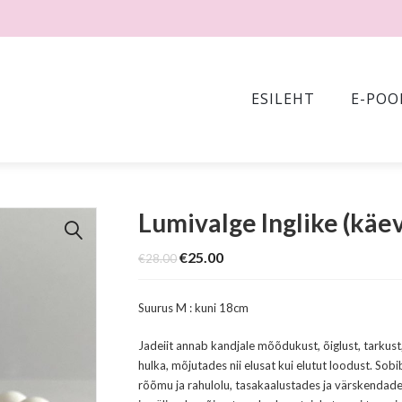
ESILEHT
E-POO
Lumivalge Inglike (käe
🔍
Original
Current
€
25.00
€
28.00
price
price
was:
is:
€28.00.
€25.00.
Suurus M : kuni 18cm
Jadeiit annab kandjale mõõdukust, õiglust, tarkust
hulka, mõjutades nii elusat kui elutut loodust. Sob
rõõmu ja rahulolu, tasakaalustades ja värskendad