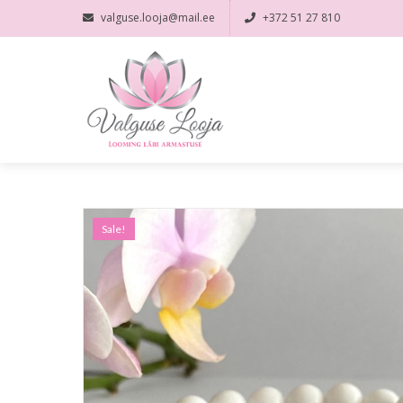
valguse.looja@mail.ee
+372 51 27 810
Sale!