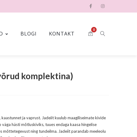
0
D
BLOGI
KONTAKT
võrud komplektina)
, kaastunnet ja vaprust. Jadeiit kuulub maagiliseimate kivide
ib väga hästi mõtluskiviks, tuues endaga kaasa hingelise
es mõttetegevust ning tundeilma. Jadeiit parandab meeleolu