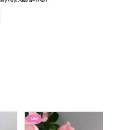
isikupära ja võime armastada.
Sale!