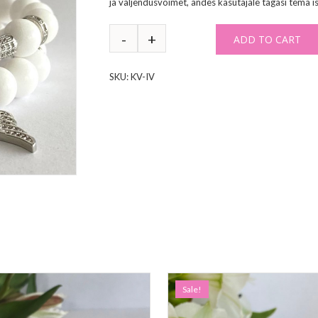
ja väljendusvõimet, andes kasutajale tagasi tema 
ADD TO CART
SKU:
KV-IV
Sale!