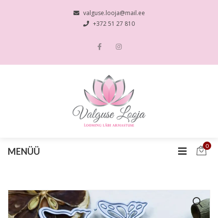
valguse.looja@mail.ee
+372 51 27 810
0
MENÜÜ
🔍