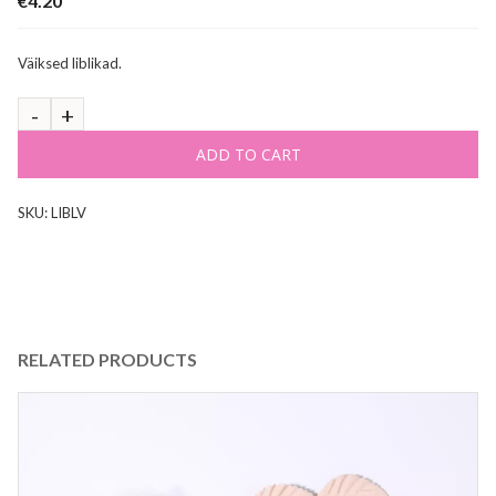
€
4.20
Väiksed liblikad.
ADD TO CART
SKU:
LIBLV
RELATED PRODUCTS