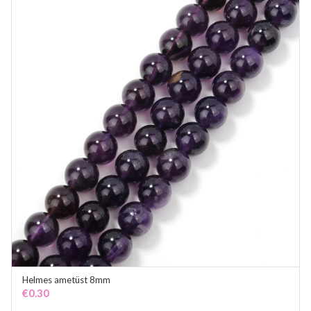
Helmes ametüst 8mm
ADD TO CART
€
0.30