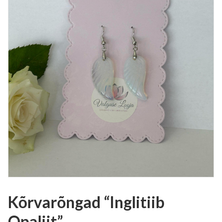
Kõrvarõngad “Inglitiib
Opaliit”