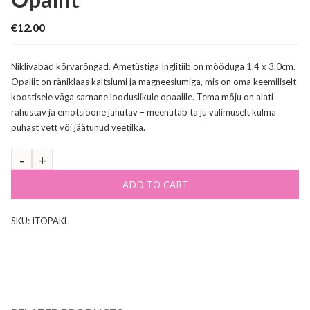
€
12.00
Niklivabad kõrvarõngad. Ametüstiga Inglitiib on mõõduga 1,4 x 3,0cm.
Opaliit on räniklaas kaltsiumi ja magneesiumiga, mis on oma keemiliselt
koostisele väga sarnane looduslikule opaalile. Tema mõju on alati
rahustav ja emotsioone jahutav – meenutab ta ju välimuselt külma
puhast vett või jäätunud veetilka.
ADD TO CART
SKU:
ITOPAKL