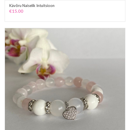
Kävõru Naiselik Intuitsioon
ADD TO CART
€
15.00