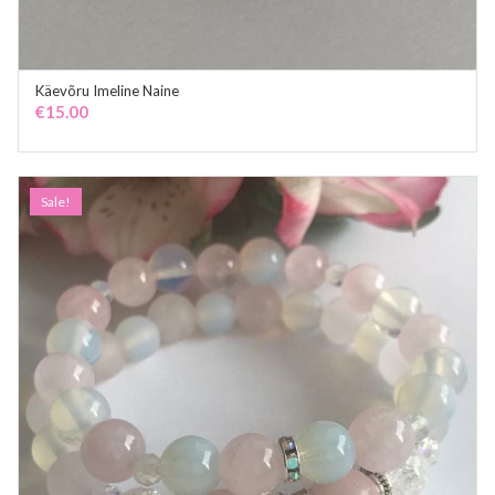
Käevõru Imeline Naine
ADD TO CART
€
15.00
Sale!