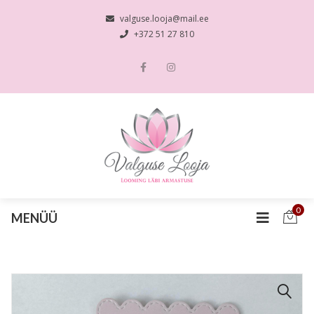
valguse.looja@mail.ee
+372 51 27 810
0
MENÜÜ
🔍