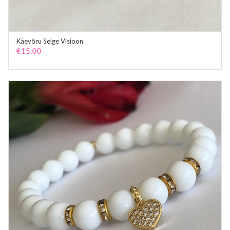
Käevõru Selge Visioon
ADD TO CART
€
15.00