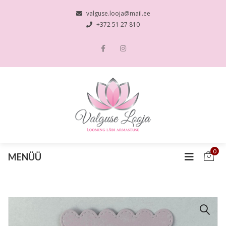
valguse.looja@mail.ee
+372 51 27 810
0
MENÜÜ
🔍