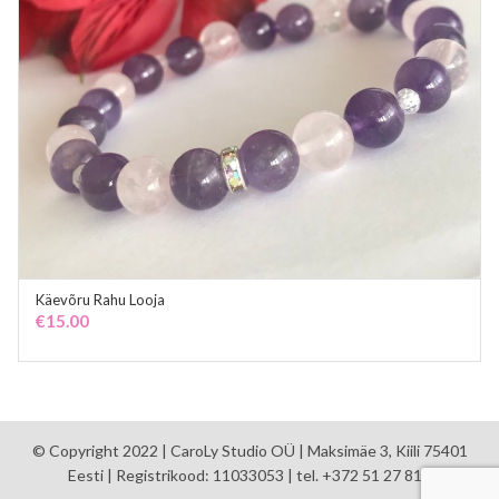
Käevõru Rahu Looja
ADD TO CART
€
15.00
© Copyright 2022 | CaroLy Studio OÜ | Maksimäe 3, Kiili 75401
Eesti | Registrikood: 11033053 | tel. +372 51 27 810