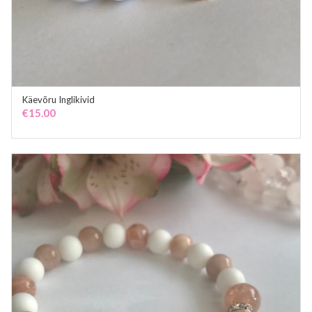
Käevõru Inglikivid
ADD TO CART
€
15.00