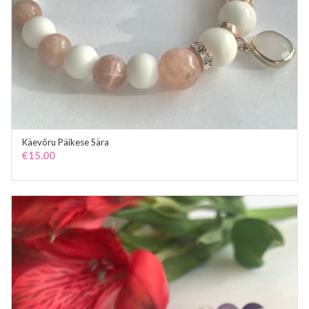
Käevõru Päikese Sära
ADD TO CART
€
15.00