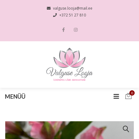
valguse.looja@mail.ee
+372 51 27 810
0
MENÜÜ
🔍