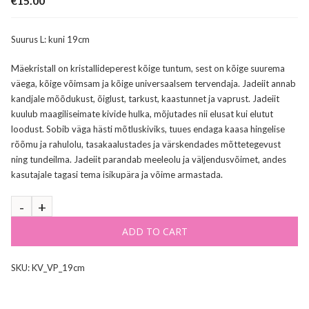
€
15.00
Suurus L: kuni 19cm
Mäekristall on kristallideperest kõige tuntum, sest on kõige suurema
väega, kõige võimsam ja kõige universaalsem tervendaja. Jadeiit annab
kandjale mõõdukust, õiglust, tarkust, kaastunnet ja vaprust. Jadeiit
kuulub maagiliseimate kivide hulka, mõjutades nii elusat kui elutut
loodust. Sobib väga hästi mõtluskiviks, tuues endaga kaasa hingelise
rõõmu ja rahulolu, tasakaalustades ja värskendades mõttetegevust
ning tundeilma. Jadeiit parandab meeleolu ja väljendusvõimet, andes
kasutajale tagasi tema isikupära ja võime armastada.
ADD TO CART
SKU:
KV_VP_19cm