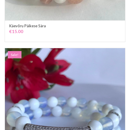
Käevõru Päikese Sära
ADD TO CART
€
15.00
Sale!