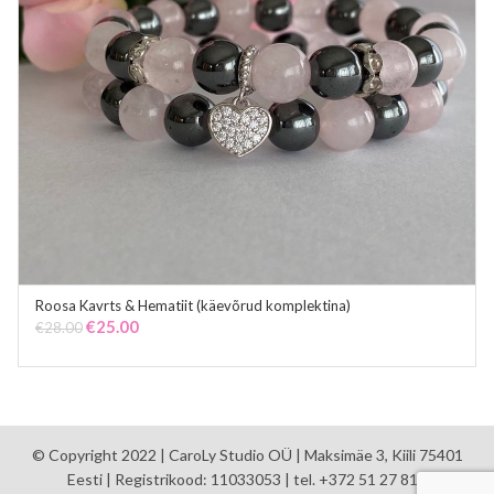
Roosa Kavrts & Hematiit (käevõrud komplektina)
ADD TO CART
Original
Current
€
25.00
€
28.00
price
price
was:
is:
€28.00.
€25.00.
© Copyright 2022 | CaroLy Studio OÜ | Maksimäe 3, Kiili 75401
Eesti | Registrikood: 11033053 | tel. +372 51 27 810